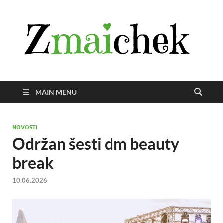
Z
Istra
svije
zmai
uživ
MAIN MENU
NOVOSTI
Održan šesti dm beauty
break
10.06.2026