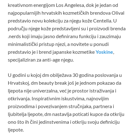
kreativnom energijom Los Angelesa, dok je jedan od
najpopularnijih hrvatskih kozmetičkih brendova Olival
predstavio novu kolekciju za njegu kože Centella. U
području njege kože predstavljeni su i proizvodi brenda
.nerds koji imaju jasno definiranu funkciju i zauzimaju
minimalistički pristup njezi, a novitete u ponudi
predstavio je i brend japanske kozmetike
Yoskine
,
specijaliziran za anti-age njegu.
U godini u kojoj dm obilježava 30 godina poslovanja u
Hrvatskoj, dm beauty break još je jednom pokazao da
ljepota nije univerzalna, već je prostor istraživanja i
otkrivanja. Inspirativnim iskustvima, najnovijim
proizvodima i povezivanjem stručnjaka, partnera i
ljubitelja ljepote, dm nastavlja poticati kupce da otkriju
ono što ih čini jedinstvenima i otkriju svoju definiciju
ljepote.