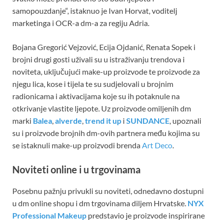
samopouzdanje“, istaknuo je Ivan Horvat, voditelj
marketinga i OCR-a dm-a za regiju Adria.
Bojana Gregorić Vejzović, Ecija Ojdanić, Renata Sopek i
brojni drugi gosti uživali su u istraživanju trendova i
noviteta, uključujući make-up proizvode te proizvode za
njegu lica, kose i tijela te su sudjelovali u brojnim
radionicama i aktivacijama koje su ih potaknule na
otkrivanje vlastite ljepote. Uz proizvode omiljenih dm
marki
Balea
,
alverde
,
trend it up
i
SUNDANCE
, upoznali
su i proizvode brojnih dm-ovih partnera među kojima su
se istaknuli make-up proizvodi brenda
Art Deco
.
Noviteti online i u trgovinama
Posebnu pažnju privukli su noviteti, odnedavno dostupni
u dm online shopu i dm trgovinama diljem Hrvatske.
NYX
Professional Makeup
predstavio je proizvode inspirirane