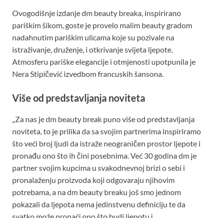
Ovogodišnje izdanje dm beauty breaka, inspirirano
pariškim šikom, goste je provelo malim beauty gradom
nadahnutim pariškim ulicama koje su pozivale na
istraživanje, druženje, i otkrivanje svijeta ljepote.
Atmosferu pariške elegancije i otmjenosti upotpunila je
Nera Stipičević izvedbom francuskih šansona.
Više od predstavljanja noviteta
„Za nas je dm beauty break puno više od predstavljanja
noviteta, to je prilika da sa svojim partnerima inspiriramo
što veći broj ljudi da istraže neograničen prostor ljepote i
pronađu ono što ih čini posebnima. Već 30 godina dm je
partner svojim kupcima u svakodnevnoj brizi o sebi i
pronalaženju proizvoda koji odgovaraju njihovim
potrebama, a na dm beauty breaku još smo jednom
pokazali da ljepota nema jedinstvenu definiciju te da
svatko može pronaći ono što budi ljepotu i