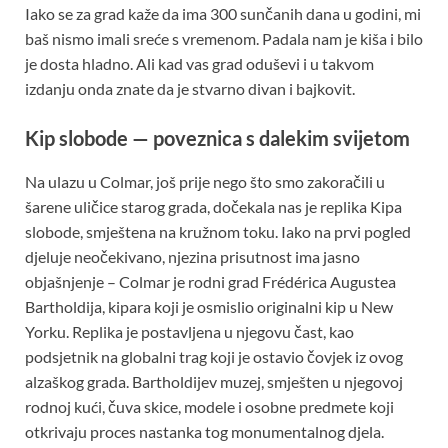
Iako se za grad kaže da ima 300 sunčanih dana u godini, mi
baš nismo imali sreće s vremenom. Padala nam je kiša i bilo
je dosta hladno. Ali kad vas grad oduševi i u takvom
izdanju onda znate da je stvarno divan i bajkovit.
Kip slobode — poveznica s dalekim svijetom
Na ulazu u Colmar, još prije nego što smo zakoračili u
šarene uličice starog grada, dočekala nas je replika Kipa
slobode, smještena na kružnom toku. Iako na prvi pogled
djeluje neočekivano, njezina prisutnost ima jasno
objašnjenje – Colmar je rodni grad Frédérica Augustea
Bartholdija, kipara koji je osmislio originalni kip u New
Yorku. Replika je postavljena u njegovu čast, kao
podsjetnik na globalni trag koji je ostavio čovjek iz ovog
alzaškog grada. Bartholdijev muzej, smješten u njegovoj
rodnoj kući, čuva skice, modele i osobne predmete koji
otkrivaju proces nastanka tog monumentalnog djela.