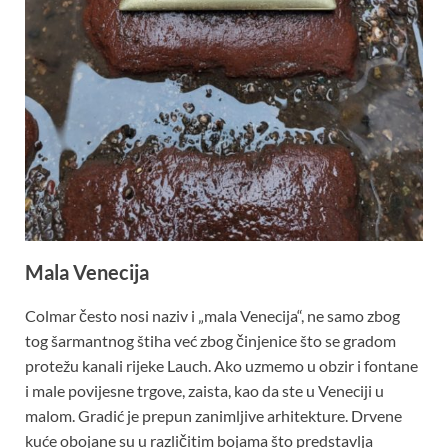
Mala Venecija
Colmar često nosi naziv i „mala Venecija“, ne samo zbog
tog šarmantnog štiha već zbog činjenice što se gradom
protežu kanali rijeke Lauch. Ako uzmemo u obzir i fontane
i male povijesne trgove, zaista, kao da ste u Veneciji u
malom. Gradić je prepun zanimljive arhitekture. Drvene
kuće obojane su u različitim bojama što predstavlja