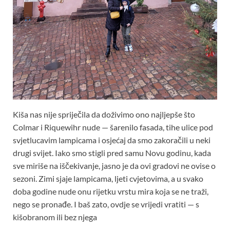
Kiša nas nije spriječila da doživimo ono najljepše što
Colmar i Riquewihr nude — šarenilo fasada, tihe ulice pod
svjetlucavim lampicama i osjećaj da smo zakoračili u neki
drugi svijet. Iako smo stigli pred samu Novu godinu, kada
sve miriše na iščekivanje, jasno je da ovi gradovi ne ovise o
sezoni. Zimi sjaje lampicama, ljeti cvjetovima, a u svako
doba godine nude onu rijetku vrstu mira koja se ne traži,
nego se pronađe. I baš zato, ovdje se vrijedi vratiti — s
kišobranom ili bez njega