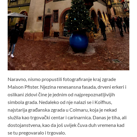
Naravno, nismo propustili fotografiranje kraj zgrade
Maison Pfister. Njezina renesansna fasada, drveni erkeri i
oslikani zidovi čine je jednim od najprepoznatljivijih
simbola grada. Nedaleko od nje nalazi se i Koïfhus,
najstarija građanska zgrada u Colmaru, koja je nekad
služila kao trgovački centar i carinarnica. Danas je tiha, ali
dostojanstvena, kao da još uvijek čuva duh vremena kad
se tu pregovaralo i trgovalo.