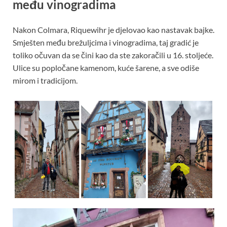
među vinogradima
Nakon Colmara, Riquewihr je djelovao kao nastavak bajke.
Smješten među brežuljcima i vinogradima, taj gradić je
toliko očuvan da se čini kao da ste zakoračili u 16. stoljeće.
Ulice su popločane kamenom, kuće šarene, a sve odiše
mirom i tradicijom.