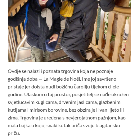
Ovdje se nalazi i poznata trgovina koja ne poznaje
godišnja doba — La Magie de Noël. Ime joj savršeno
pristaje jer doista nudi božićnu čaroliju tijekom cijele
godine. Ulaskom u taj prostor, posjetitelj se nađe okružen
svjetlucavim kuglicama, drvenim jaslicama, glazbenim
kutijama i mirisom borovine, bez obzira je li vani ljeto ili
zima. Trgovina je uređena s nevjerojatnom pažnjom, kao
mala bajka u kojoj svaki kutak priča svoju blagdansku
priču.