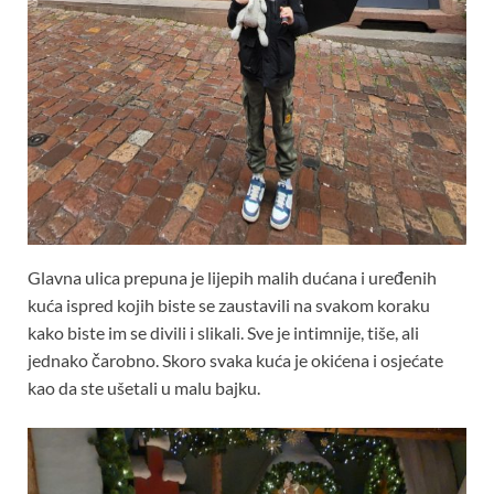
Glavna ulica prepuna je lijepih malih dućana i uređenih
kuća ispred kojih biste se zaustavili na svakom koraku
kako biste im se divili i slikali. Sve je intimnije, tiše, ali
jednako čarobno. Skoro svaka kuća je okićena i osjećate
kao da ste ušetali u malu bajku.