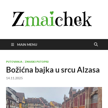
Z
Istra
svije
zmai
uživ
MAIN MENU
PUTOVANJA
/
ZMAISKI PUTOPISI
Božićna bajka u srcu Alzasa
14.11.2025