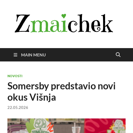
Z
Istra
svije
zmai
uživ
MAIN MENU
NOVOSTI
Somersby predstavio novi
okus Višnja
22.05.2026