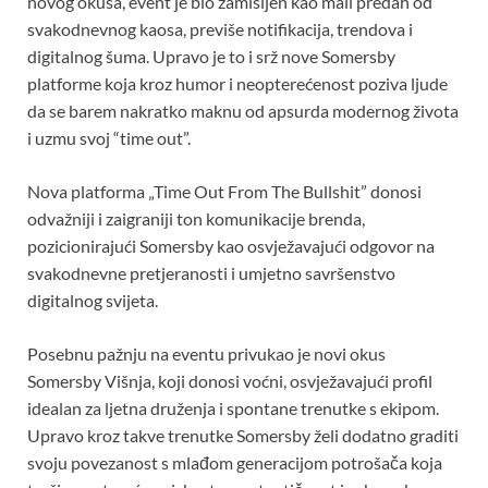
novog okusa, event je bio zamišljen kao mali predah od
svakodnevnog kaosa, previše notifikacija, trendova i
digitalnog šuma. Upravo je to i srž nove Somersby
platforme koja kroz humor i neopterećenost poziva ljude
da se barem nakratko maknu od apsurda modernog života
i uzmu svoj “time out”.
Nova platforma „Time Out From The Bullshit” donosi
odvažniji i zaigraniji ton komunikacije brenda,
pozicionirajući Somersby kao osvježavajući odgovor na
svakodnevne pretjeranosti i umjetno savršenstvo
digitalnog svijeta.
Posebnu pažnju na eventu privukao je novi okus
Somersby Višnja, koji donosi voćni, osvježavajući profil
idealan za ljetna druženja i spontane trenutke s ekipom.
Upravo kroz takve trenutke Somersby želi dodatno graditi
svoju povezanost s mlađom generacijom potrošača koja