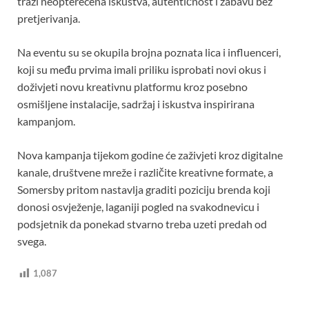
traži neopterećena iskustva, autentičnost i zabavu bez
pretjerivanja.
Na eventu su se okupila brojna poznata lica i influenceri,
koji su među prvima imali priliku isprobati novi okus i
doživjeti novu kreativnu platformu kroz posebno
osmišljene instalacije, sadržaj i iskustva inspirirana
kampanjom.
Nova kampanja tijekom godine će zaživjeti kroz digitalne
kanale, društvene mreže i različite kreativne formate, a
Somersby pritom nastavlja graditi poziciju brenda koji
donosi osvježenje, laganiji pogled na svakodnevicu i
podsjetnik da ponekad stvarno treba uzeti predah od
svega.
1,087