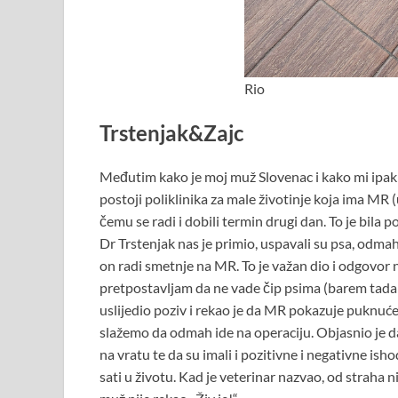
Rio
Trstenjak&Zajc
Međutim kako je moj muž Slovenac i kako mi ipak 
postoji poliklinika za male životinje koja ima MR 
čemu se radi i dobili termin drugi dan. To je bila p
Dr Trstenjak nas je primio, uspavali su psa, odmah m
on radi smetnje na MR. To je važan dio i odgovor na 
pretpostavljam da ne vade čip psima (barem tada ni
uslijedio poziv i rekao je da MR pokazuje puknuće di
slažemo da odmah ide na operaciju. Objasnio je da 
na vratu te da su imali i pozitivne i negativne ishode
sati u životu. Kad je veterinar nazvao, od straha 