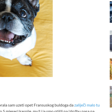
morala sam uzeti opet Fransuskog buldoga da
zaliječi malo tu
ko 5 mjeseci kasnije, muž i ja smo otišli na izložbu pasa na