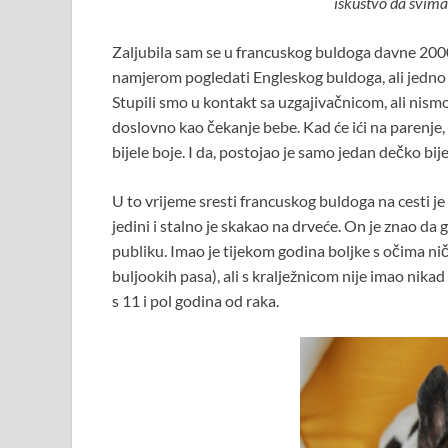
iskustvo da svima
Zaljubila sam se u francuskog buldoga davne 2000
namjerom pogledati Engleskog buldoga, ali jedno m
Stupili smo u kontakt sa uzgajivačnicom, ali nismo 
doslovno kao čekanje bebe. Kad će ići na parenje, da
bijele boje. I da, postojao je samo jedan dečko bije
U to vrijeme sresti francuskog buldoga na cesti je bi
jedini i stalno je skakao na drveće. On je znao da g
publiku. Imao je tijekom godina boljke s očima ni
buljookih pasa), ali s kralježnicom nije imao nika
s 11 i pol godina od raka.