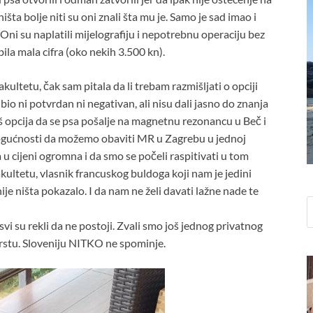
šta bolje niti su oni znali šta mu je. Samo je sad imao i
 Oni su naplatili mijelografiju i nepotrebnu operaciju bez
bila mala cifra (oko nekih 3.500 kn).
kultetu, čak sam pitala da li trebam razmišljati o opciji
o ni potvrdan ni negativan, ali nisu dali jasno do znanja
š opcija da se psa pošalje na magnetnu rezonancu u Beč i
mogućnosti da možemo obaviti MR u Zagrebu u jednoj
ka u cijeni ogromna i da smo se počeli raspitivati u tom
akultetu, vlasnik francuskog buldoga koji nam je jedini
je ništa pokazalo. I da nam ne želi davati lažne nade te
svi su rekli da ne postoji. Zvali smo još jednog privatnog
Trstu. Sloveniju NITKO ne spominje.