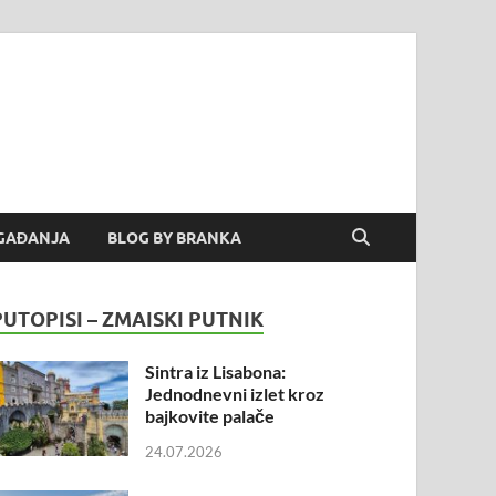
GAĐANJA
BLOG BY BRANKA
PUTOPISI – ZMAISKI PUTNIK
Sintra iz Lisabona:
Jednodnevni izlet kroz
bajkovite palače
24.07.2026