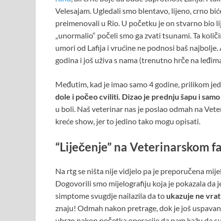
Velesajam. Ugledali smo blentavo, lijeno, crno bić
preimenovali u Rio. U početku je on stvarno bio li
„unormalio“ počeli smo ga zvati tsunami. Ta količi
umori od Lafija i vrućine ne podnosi baš najbolje. 
godina i još uživa s nama (trenutno hrče na leđim
Međutim, kad je imao samo 4 godine, prilikom jed
dole i počeo cviliti. Dizao je prednju šapu i samo 
u boli. Naš veterinar nas je poslao odmah na Veteri
kreće show, jer to jedino tako mogu opisati.
“Liječenje” na Veterinarskom f
Na rtg se ništa nije vidjelo pa je preporučena mij
Dogovorili smo mijelografiju koja je pokazala da j
simptome svugdje nailazila da to
ukazuje ne vrat
znaju! Odmah nakon pretrage, dok je još uspavan, 
ubrzo nakon početka operacije da nam kažu da su ps