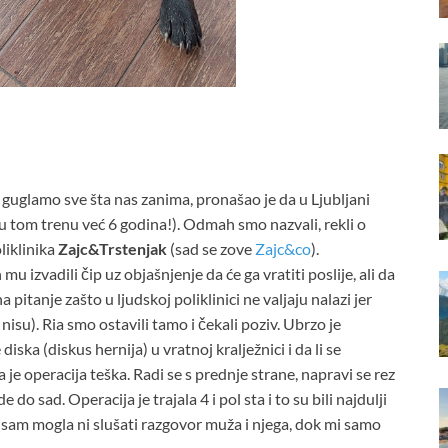
guglamo sve šta nas zanima, pronašao je da u Ljubljani
(u tom trenu već 6 godina!). Odmah smo nazvali, rekli o
oliklinika
Zajc&Trstenjak
(sad se zove
Zajc&co
).
u izvadili čip uz objašnjenje da će ga vratiti poslije, ali da
pitanje zašto u ljudskoj poliklinici ne valjaju nalazi jer
su). Ria smo ostavili tamo i čekali poziv. Ubrzo je
ska (diskus hernija) u vratnoj kralježnici i da li se
je operacija teška. Radi se s prednje strane, napravi se rez
 do sad. Operacija je trajala 4 i pol sta i to su bili najdulji
nisam mogla ni slušati razgovor muža i njega, dok mi samo