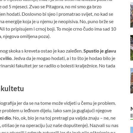
e od 5 mjeseci. Zvao se Pitagora, no mi smo ga brzo
jen hodati. Doslovno bi sjeo i promatrao svijet, no kad se
na energije koja je u njemu je neopisiva. No, puno brže se
Ali to pripisujem i crnoj boji. To moje crno čudo ima sad 10
a, njegova omiljena poza).
nog skoka s kreveta ostao je kao zaleđen.
Spustio je glavu
cvilio
. Jedva da je mogao hodati, a i to što je hodao bilo je
narski fakultet jer se radilo o bolesti kralježnice. No tada
akultetu
elografija jer da se na tome može vidjeti u čemu je problem.
e problem u leđnom dijelu. Iako sam ja guglajući njegove
ni dio
. No, ok, bio je na toj pretragi pa valjda znaju – ne, ne
otišao je na operaciju (uz naše dopuštenje). Nazvali su nas
a otvorili i odmah zatvorili jer da ipak nije oštećenje na