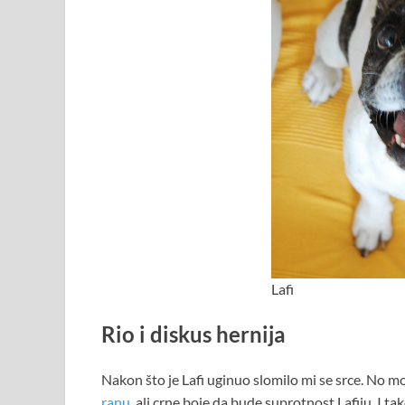
Lafi
Rio i diskus hernija
Nakon što je Lafi uginuo slomilo mi se srce. No 
ranu
, ali crne boje da bude suprotnost Lafiju. I ta