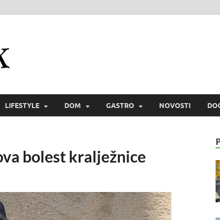
Zmaichek
Istraži svijet i zmaiski uživaj
LIFESTYLE
DOM
GASTRO
NOVOSTI
DO
ova bolest kralježnice