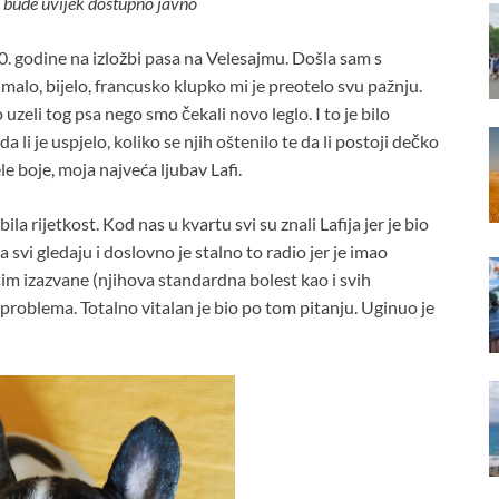
 bude uvijek dostupno javno
. godine na izložbi pasa na Velesajmu. Došla sam s
alo, bijelo, francusko klupko mi je preotelo svu pažnju.
uzeli tog psa nego smo čekali novo leglo. I to je bilo
 li je uspjelo, koliko se njih oštenilo te da li postoji dečko
le boje, moja najveća ljubav Lafi.
la rijetkost. Kod nas u kvartu svi su znali Lafija jer je bio
a svi gledaju i doslovno je stalno to radio jer je imao
čim izazvane (njihova standardna bolest kao i svih
d problema. Totalno vitalan je bio po tom pitanju. Uginuo je