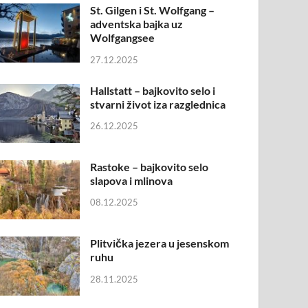
St. Gilgen i St. Wolfgang –
adventska bajka uz
Wolfgangsee
27.12.2025
Hallstatt – bajkovito selo i
stvarni život iza razglednica
26.12.2025
Rastoke – bajkovito selo
slapova i mlinova
08.12.2025
Plitvička jezera u jesenskom
ruhu
28.11.2025