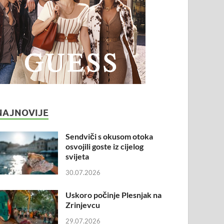
NAJNOVIJE
Sendviči s okusom otoka
osvojili goste iz cijelog
svijeta
30.07.2026
Uskoro počinje Plesnjak na
Zrinjevcu
29.07.2026