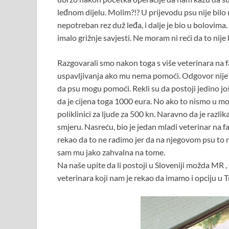
leđnom dijelu. Molim?!? U prijevodu psu nije bilo ni
nepotreban rez duž leđa, i dalje je bio u bolovima.
imalo grižnje savjesti. Ne moram ni reći da to nije 
Razgovarali smo nakon toga s više veterinara na fa
uspavljivanja ako mu nema pomoći. Odgovor nije bi
da psu mogu pomoći. Rekli su da postoji jedino jo
da je cijena toga 1000 eura. No ako to nismo u 
poliklinici za ljude za 500 kn. Naravno da je razli
smjeru. Nasreću, bio je jedan mladi veterinar na f
rekao da to ne radimo jer da na njegovom psu to ni
sam mu jako zahvalna na tome.
Na naše upite da li postoji u Sloveniji možda MR , 
veterinara koji nam je rekao da imamo i opciju u 