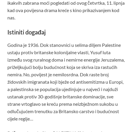
ikakvih zabrana moći pogledati od ovog četvrtka, 11. lipnja
kad ova povijesna drama kreće s kino prikazivanjem kod
nas.
Istiniti događaj
Godina je 1936. Dok stanovnici u selima diljem Palestine
ustaju protiv britanske kolonijalne vlasti, Yusuf luta
između svog ruralnog doma i nemirne energije Jeruzalema,
priželjkujući bolju budućnost koja se skriva iza rastućih
nemira. No, povijest je nemilosrdna. Dok raste broj
židovskih imigranata koji bježe od antisemitizma u Europi,
a palestinska se populacija ujedinjuje u najveći i najduži
ustanak protiv 30-godišnje britanske dominacije, sve
strane vrtoglavo se kreću prema neizbježnom sukobu u
odlučujućem trenutku za Britansko carstvo i budućnost
cijele regije…