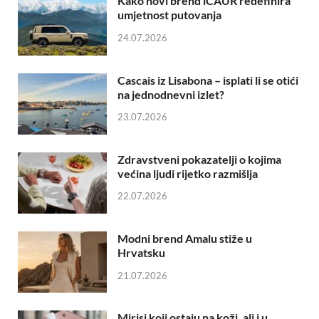
Kako novi brend iCAUR redefinira
umjetnost putovanja
24.07.2026
Cascais iz Lisabona – isplati li se otići
na jednodnevni izlet?
23.07.2026
Zdravstveni pokazatelji o kojima
većina ljudi rijetko razmišlja
22.07.2026
Modni brend Amalu stiže u
Hrvatsku
21.07.2026
Mirisi koji ostaju na koži, ali i u