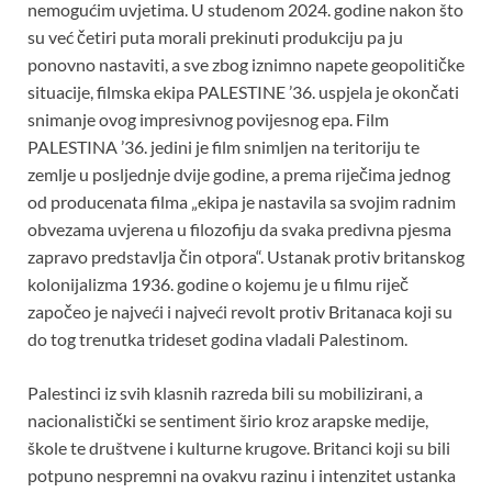
nemogućim uvjetima. U studenom 2024. godine nakon što
su već četiri puta morali prekinuti produkciju pa ju
ponovno nastaviti, a sve zbog iznimno napete geopolitičke
situacije, filmska ekipa PALESTINE ’36. uspjela je okončati
snimanje ovog impresivnog povijesnog epa. Film
PALESTINA ’36. jedini je film snimljen na teritoriju te
zemlje u posljednje dvije godine, a prema riječima jednog
od producenata filma „ekipa je nastavila sa svojim radnim
obvezama uvjerena u filozofiju da svaka predivna pjesma
zapravo predstavlja čin otpora“. Ustanak protiv britanskog
kolonijalizma 1936. godine o kojemu je u filmu riječ
započeo je najveći i najveći revolt protiv Britanaca koji su
do tog trenutka trideset godina vladali Palestinom.
Palestinci iz svih klasnih razreda bili su mobilizirani, a
nacionalistički se sentiment širio kroz arapske medije,
škole te društvene i kulturne krugove. Britanci koji su bili
potpuno nespremni na ovakvu razinu i intenzitet ustanka