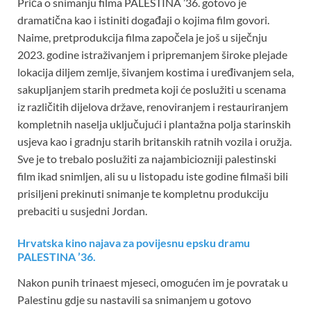
Priča o snimanju filma PALESTINA ’36. gotovo je
dramatična kao i istiniti događaji o kojima film govori.
Naime, pretprodukcija filma započela je još u siječnju
2023. godine istraživanjem i pripremanjem široke plejade
lokacija diljem zemlje, šivanjem kostima i uređivanjem sela,
sakupljanjem starih predmeta koji će poslužiti u scenama
iz različitih dijelova države, renoviranjem i restauriranjem
kompletnih naselja uključujući i plantažna polja starinskih
usjeva kao i gradnju starih britanskih ratnih vozila i oružja.
Sve je to trebalo poslužiti za najambiciozniji palestinski
film ikad snimljen, ali su u listopadu iste godine filmaši bili
prisiljeni prekinuti snimanje te kompletnu produkciju
prebaciti u susjedni Jordan.
Hrvatska kino najava za povijesnu epsku dramu
PALESTINA ’36.
Nakon punih trinaest mjeseci, omogućen im je povratak u
Palestinu gdje su nastavili sa snimanjem u gotovo