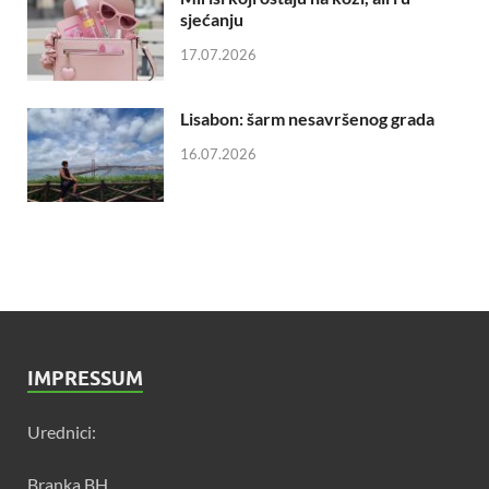
sjećanju
17.07.2026
Lisabon: šarm nesavršenog grada
16.07.2026
IMPRESSUM
Urednici:
Branka BH