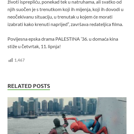
životi isprepliću, ponekad tek u natruhama, ali svatko od
njih suočen je s trenutkom koji ih mijenja, koji ih dovodi u
neočekivanu situaciju, u trenutak u kojem će morati
izabrati kako krenuti naprijed“, završava redateljica filma.
Povijesna epska drama PALESTINA ’36. u domaća kina
stiže u četvrtak, 11. lipnja!
1,467
RELATED POSTS