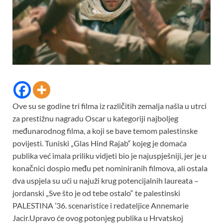
Ove su se godine tri filma iz različitih zemalja našla u utrci
za prestižnu nagradu Oscar u kategoriji najboljeg
međunarodnog filma, a koji se bave temom palestinske
povijesti. Tuniski „Glas Hind Rajab“ kojeg je domaća
publika već imala priliku vidjeti bio je najuspješniji, jer je u
konačnici dospio među pet nominiranih filmova, ali ostala
dva uspjela su ući u najuži krug potencijalnih laureata –
jordanski „Sve što je od tebe ostalo“ te palestinski
PALESTINA ’36. scenaristice i redateljice Annemarie
Jacir.Upravo će ovog potonjeg publika u Hrvatskoj