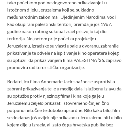
tako početkom godine dogovoreno prikazivanje i u
istočnom dijelu Jeruzalema koji se, sukladno
međunarodnim zakonima i Ujedinjenim Narodima, vodi
kao okupirani palestinski teritorij premda je još 1967.
godine nakon ratnog sukoba Izrael prisvojio taj dio
teritorija. No, netom prije početka projekcije u
Jeruzalemu, izraelske su vlasti upale u dvoranu, zabranile
prikazivanje te odvele na ispitivanje kino operatera kojeg
su optužili da prikazivanjem filma PALESTINA ’36. zapravo
promovira rad terorističke organizacije.
Redateljica filma Annemarie Jacir snažno se usprotivila
zabrani prikazivanja te je u medije dala i službenu izjavu da
su optužbe protiv njezinog filma i kina koje ga je u
Jeruzalemu željelo prikazati istovremeno činjenično
potpuno netočne te duboko apsurdne. Bilo kako bilo, film
se do danas još uvijek nije prikazao u Jeruzalemu niti u bilo
kojem dijelu Izraela, ali zato će ga hrvatska publika bez