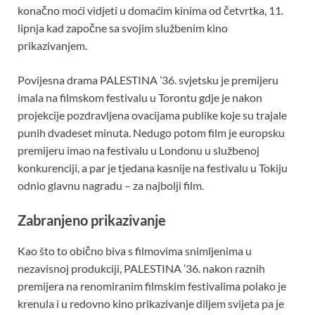
konačno moći vidjeti u domaćim kinima od četvrtka, 11.
lipnja kad započne sa svojim službenim kino
prikazivanjem.
Povijesna drama PALESTINA ’36. svjetsku je premijeru
imala na filmskom festivalu u Torontu gdje je nakon
projekcije pozdravljena ovacijama publike koje su trajale
punih dvadeset minuta. Nedugo potom film je europsku
premijeru imao na festivalu u Londonu u službenoj
konkurenciji, a par je tjedana kasnije na festivalu u Tokiju
odnio glavnu nagradu – za najbolji film.
Zabranjeno prikazivanje
Kao što to obično biva s filmovima snimljenima u
nezavisnoj produkciji, PALESTINA ’36. nakon raznih
premijera na renomiranim filmskim festivalima polako je
krenula i u redovno kino prikazivanje diljem svijeta pa je