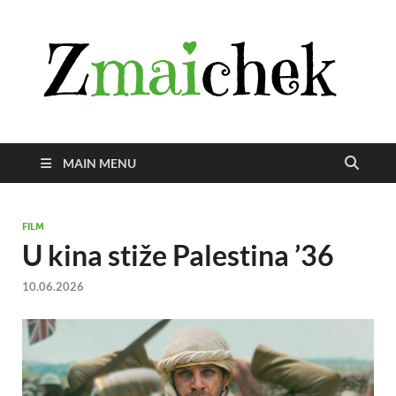
Z
Istra
svije
zmai
uživ
MAIN MENU
FILM
U kina stiže Palestina ’36
10.06.2026