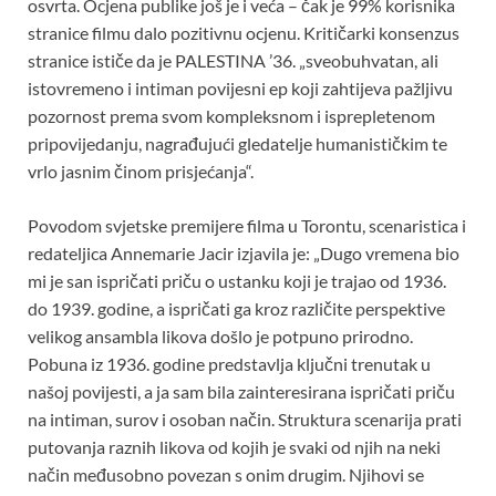
osvrta. Ocjena publike još je i veća – čak je 99% korisnika
stranice filmu dalo pozitivnu ocjenu. Kritičarki konsenzus
stranice ističe da je PALESTINA ’36. „sveobuhvatan, ali
istovremeno i intiman povijesni ep koji zahtijeva pažljivu
pozornost prema svom kompleksnom i isprepletenom
pripovijedanju, nagrađujući gledatelje humanističkim te
vrlo jasnim činom prisjećanja“.
Povodom svjetske premijere filma u Torontu, scenaristica i
redateljica Annemarie Jacir izjavila je: „Dugo vremena bio
mi je san ispričati priču o ustanku koji je trajao od 1936.
do 1939. godine, a ispričati ga kroz različite perspektive
velikog ansambla likova došlo je potpuno prirodno.
Pobuna iz 1936. godine predstavlja ključni trenutak u
našoj povijesti, a ja sam bila zainteresirana ispričati priču
na intiman, surov i osoban način. Struktura scenarija prati
putovanja raznih likova od kojih je svaki od njih na neki
način međusobno povezan s onim drugim. Njihovi se