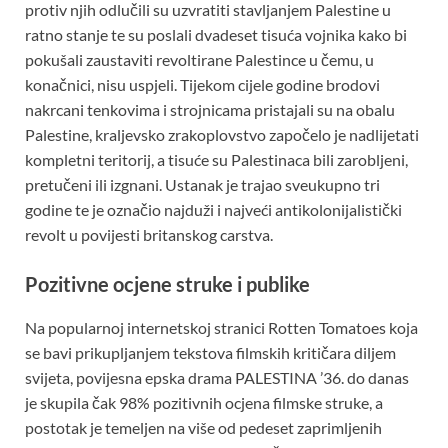
protiv njih odlučili su uzvratiti stavljanjem Palestine u
ratno stanje te su poslali dvadeset tisuća vojnika kako bi
pokušali zaustaviti revoltirane Palestince u čemu, u
konačnici, nisu uspjeli. Tijekom cijele godine brodovi
nakrcani tenkovima i strojnicama pristajali su na obalu
Palestine, kraljevsko zrakoplovstvo započelo je nadlijetati
kompletni teritorij, a tisuće su Palestinaca bili zarobljeni,
pretučeni ili izgnani. Ustanak je trajao sveukupno tri
godine te je označio najduži i najveći antikolonijalistički
revolt u povijesti britanskog carstva.
Pozitivne ocjene struke i publike
Na popularnoj internetskoj stranici Rotten Tomatoes koja
se bavi prikupljanjem tekstova filmskih kritičara diljem
svijeta, povijesna epska drama PALESTINA ’36. do danas
je skupila čak 98% pozitivnih ocjena filmske struke, a
postotak je temeljen na više od pedeset zaprimljenih