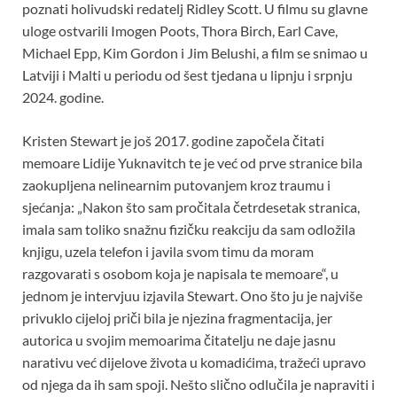
poznati holivudski redatelj Ridley Scott. U filmu su glavne
uloge ostvarili Imogen Poots, Thora Birch, Earl Cave,
Michael Epp, Kim Gordon i Jim Belushi, a film se snimao u
Latviji i Malti u periodu od šest tjedana u lipnju i srpnju
2024. godine.
Kristen Stewart je još 2017. godine započela čitati
memoare Lidije Yuknavitch te je već od prve stranice bila
zaokupljena nelinearnim putovanjem kroz traumu i
sjećanja: „Nakon što sam pročitala četrdesetak stranica,
imala sam toliko snažnu fizičku reakciju da sam odložila
knjigu, uzela telefon i javila svom timu da moram
razgovarati s osobom koja je napisala te memoare“, u
jednom je intervjuu izjavila Stewart. Ono što ju je najviše
privuklo cijeloj priči bila je njezina fragmentacija, jer
autorica u svojim memoarima čitatelju ne daje jasnu
narativu već dijelove života u komadićima, tražeći upravo
od njega da ih sam spoji. Nešto slično odlučila je napraviti i