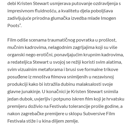
debi Kristen Stewart usmjerava putovanje ozdravljenja s
impresivnom fluidnošću, a kvalitetu djela poboljšava
zadivljujuće prirodna glumačka izvedba mlade Imogen
Poots“.
Film odiše scenama traumatičnog povratka u prošlost,
mučnim kadrovima, nelagodnim zagrljajima koji su više
organski nego erotični, ponavljajućim krupnim kadrovima,
a redateljica Stewart u svojoj se režiji koristi svim alatima,
svim vizualnim metaforama i brusi sve formalne trikove
posuđene iz mnoštva filmova snimljenih u nezavisnoj
produkciji kako bi istražila dubinu malaksalosti svoje
glavne junakinje. U konačnici je Kristen Stewart snimila
jedan dubok, uvjerljiv i potpuno iskren film koji je hrvatsku
premijeru doživio na Festivalu tolerancije prošle godine, a
nakon zagrebačke premijere u sklopu Subversive Film
Festivala stiže i u kina diljem zemlje.