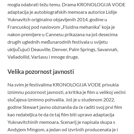
mogla odabrati težu temu. Drama KRONOLOGIJA VODE
adaptacija je autobiografskih memoara autorice Lidije
Yuknavitch originalno objavljenih 2014. godine u
Francuskoj pod naslovom „Fluidna mehanika“ koja je
nakon premijere u Cannesu prikazana na još desecima
drugih uglednih međunarodnih festivala u svijetu
uključujući Deauville, Denver, Palm Springs, Savannah,
Valladollid, Varšavu i mnoge druge.
Velika pozornost javnosti
Na svim je festivalima KRONOLOGIJA VODE privukla
iznimnu pozornost javnosti, a kritika je film u velikoj većini
slučajeva iznimno pohvalila. Još je u studenom 2022.
godine Stewart javno obznanila da će raditi svoj prvi film
kao redateljica te da će taj film biti upravo adaptacija
Yuknavitchinih memoara. Scenarij je napisala skupa s
Andyjem Mingom, a jedan od izvršnih producenata je i