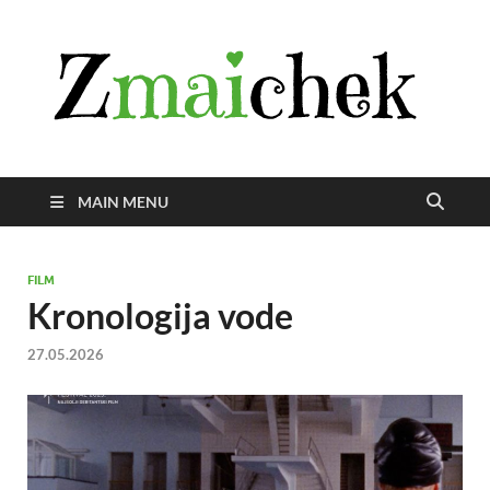
Z
Istra
svije
zmai
uživ
MAIN MENU
FILM
Kronologija vode
27.05.2026