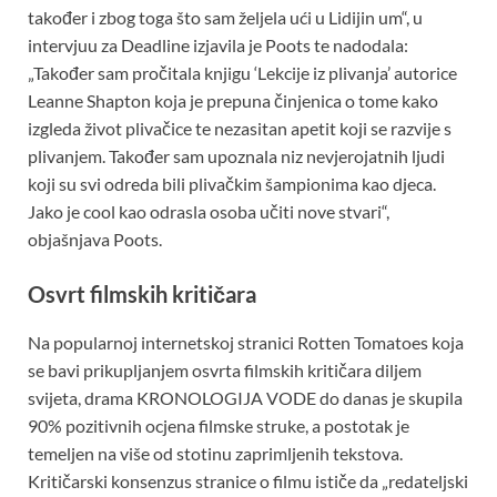
također i zbog toga što sam željela ući u Lidijin um“, u
intervjuu za Deadline izjavila je Poots te nadodala:
„Također sam pročitala knjigu ‘Lekcije iz plivanja’ autorice
Leanne Shapton koja je prepuna činjenica o tome kako
izgleda život plivačice te nezasitan apetit koji se razvije s
plivanjem. Također sam upoznala niz nevjerojatnih ljudi
koji su svi odreda bili plivačkim šampionima kao djeca.
Jako je cool kao odrasla osoba učiti nove stvari“,
objašnjava Poots.
Osvrt filmskih kritičara
Na popularnoj internetskoj stranici Rotten Tomatoes koja
se bavi prikupljanjem osvrta filmskih kritičara diljem
svijeta, drama KRONOLOGIJA VODE do danas je skupila
90% pozitivnih ocjena filmske struke, a postotak je
temeljen na više od stotinu zaprimljenih tekstova.
Kritičarski konsenzus stranice o filmu ističe da „redateljski