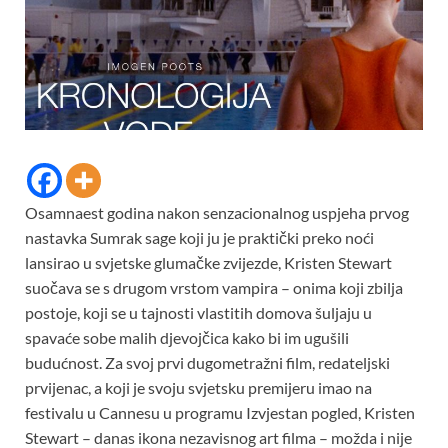
Osamnaest godina nakon senzacionalnog uspjeha prvog
nastavka Sumrak sage koji ju je praktički preko noći
lansirao u svjetske glumačke zvijezde, Kristen Stewart
suočava se s drugom vrstom vampira – onima koji zbilja
postoje, koji se u tajnosti vlastitih domova šuljaju u
spavaće sobe malih djevojčica kako bi im ugušili
budućnost. Za svoj prvi dugometražni film, redateljski
prvijenac, a koji je svoju svjetsku premijeru imao na
festivalu u Cannesu u programu Izvjestan pogled, Kristen
Stewart – danas ikona nezavisnog art filma – možda i nije