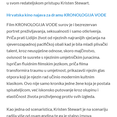
u svom redateljskom pristupu Kristen Stewart.
Hrvatska kino najava za dramu KRONOLOGIJA VODE
Film KRONOLOGIJA VODE surov je i bezrezervan
portret preživljavanja, seksualnosti i samo otkrivenja.
Priča prati Lidijin život od njezinih najranijih sjećanja na
sjeverozapadnoj pacifičkoj obali kad je bila mladi plivački
talent, kroz neuspješne odnose, skoro majčinstvo,
ovisnost te susrete s njezinim umjetničkim junacima.
Ispričan fluidnim filmskim jezikom, priča filma
transformira traumu u umjetnost, prikazavši njezin glas
otpora koji je njezin rad učinio modernim kultnim
klasikom. Ovo nije samo kronika jedne žene koja je postala
spisateljicom, već iskonsko putovanje kroz olupinu i
elastičnost života proživljenog protiv svih izgleda.
Kao jedna od scenaristica, Kristen Stewart je na scenariju
radila više od osam godina te ga je stalno iznova