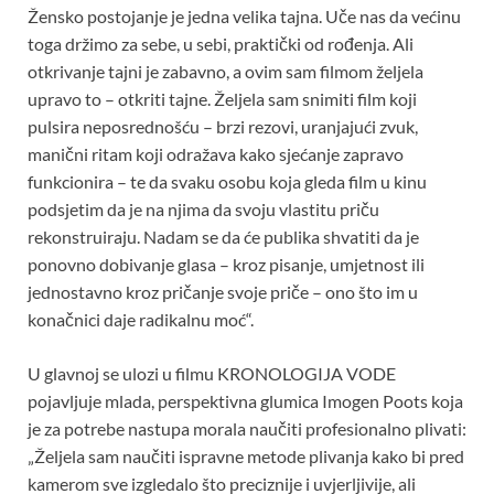
Žensko postojanje je jedna velika tajna. Uče nas da većinu
toga držimo za sebe, u sebi, praktički od rođenja. Ali
otkrivanje tajni je zabavno, a ovim sam filmom željela
upravo to – otkriti tajne. Željela sam snimiti film koji
pulsira neposrednošću – brzi rezovi, uranjajući zvuk,
manični ritam koji odražava kako sjećanje zapravo
funkcionira – te da svaku osobu koja gleda film u kinu
podsjetim da je na njima da svoju vlastitu priču
rekonstruiraju. Nadam se da će publika shvatiti da je
ponovno dobivanje glasa – kroz pisanje, umjetnost ili
jednostavno kroz pričanje svoje priče – ono što im u
konačnici daje radikalnu moć“.
U glavnoj se ulozi u filmu KRONOLOGIJA VODE
pojavljuje mlada, perspektivna glumica Imogen Poots koja
je za potrebe nastupa morala naučiti profesionalno plivati:
„Željela sam naučiti ispravne metode plivanja kako bi pred
kamerom sve izgledalo što preciznije i uvjerljivije, ali