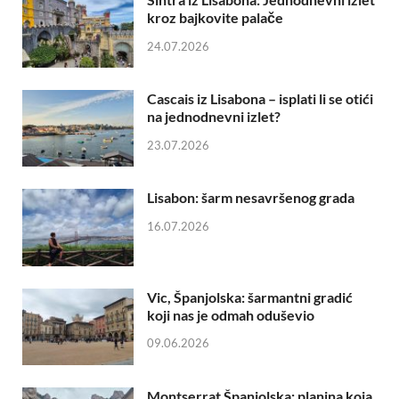
kroz bajkovite palače
24.07.2026
Cascais iz Lisabona – isplati li se otići
na jednodnevni izlet?
23.07.2026
Lisabon: šarm nesavršenog grada
16.07.2026
Vic, Španjolska: šarmantni gradić
koji nas je odmah oduševio
09.06.2026
Montserrat Španjolska: planina koja