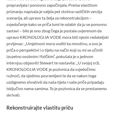
prepravljala i ponovno započinjala. Prema vlastitom
priznanju napisala je valjda pet stotina različitih verzija
scenarija, ali upravo ta želja za rekonstrukcijom –
svjedočenje kako se priča lomi te odabir da ju se ponovno
sastavi – bilo je ono zbog čega je postala uvjerenom da
upravo KRONOLOGIJA VODE mora biti njezin redateljski
prvijenac: „Umjetnost mora voditi ka mnoštvu, a ovo je
priča o perspektivi i o tijelu na način koji su mi se učinili
izuzetno osobnim i fizičkim“, pokušala je u jednom
intervjuu objasniti Stewart te nastavila: „U svojoj srži,
KRONOLOGIJA VODE je pozivnica da svjedočimo
ružnoći, da sjedimo posramljeni te da se nakon toga
uzdignemo shvativši da naša tijela i naše priče pripadaju
isključivo nama samima. To je pozivnica da se prestanemo
skrivati.
Rekonstruirajte vlastitu priču