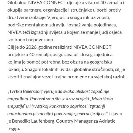
Globalno, NIVEA CONNECT djeluje u više od 40 zemalja i
okuplja partnere, organizacije i stručnjake u borbi protiv
društvene izolacije. Vjerujući u snagu inkluzivnosti,
podrške mentalnom zdravlju i osnaživanja pojedinaca,
NIVEA teži izgradnji svijeta u kojem se manje ljudi osjeća
izolirano i nepovezano.
Cilj je do 2026. godine realizirati NIVEA CONNECT
projekte u 40 zemalja, osiguravajući doseg zajednica
kojima je pomoć potrebna, bez obzira na geografsku
lokaciju. Snagom lokalnih uvida i globalne stručnosti, cilj je
stvoriti značajne veze i trajne promjene na svjetskoj razini.
„
Tvrtka Beiersdorf vjeruje da svaka bliskost započinje
empatijom. Ponosni smo što se kroz projekt „Mala škola
empatije” u Hrvatskoj konkretno doprinosi izgradnji
emocionalno pismenije i povezanije generacije djece.
“, izjavio
je Benedikt Laufenberg, Country Manager za Adriatic
regiju.