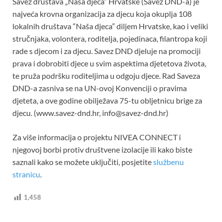
Savez društava „Naša djeca“ Hrvatske (Savez DND-a) je
najveća krovna organizacija za djecu koja okuplja 108
lokalnih društava “Naša djeca” diljem Hrvatske, kao i veliki
stručnjaka, volontera, roditelja, pojedinaca, filantropa koji
rade s djecom i za djecu. Savez DND djeluje na promociji
prava i dobrobiti djece u svim aspektima djetetova života,
te pruža podršku roditeljima u odgoju djece. Rad Saveza
DND-a zasniva se na UN-ovoj Konvenciji o pravima
djeteta, a ove godine obilježava 75-tu obljetnicu brige za
djecu. (www.savez-dnd.hr, info@savez-dnd.hr)
Za više informacija o projektu NIVEA CONNECT i
njegovoj borbi protiv društvene izolacije ili kako biste
saznali kako se možete uključiti, posjetite
službenu
stranicu
.
1,458