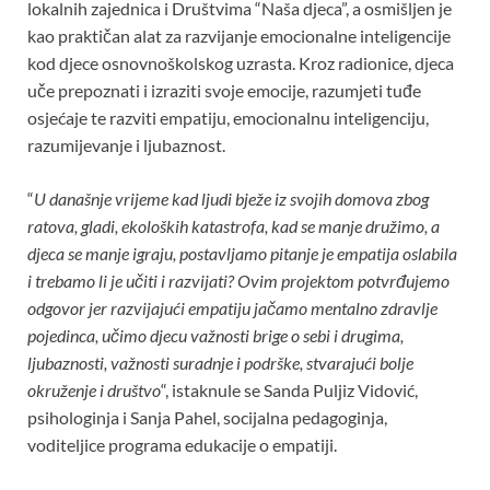
lokalnih zajednica i Društvima “Naša djeca”, a osmišljen je
kao praktičan alat za razvijanje emocionalne inteligencije
kod djece osnovnoškolskog uzrasta. Kroz radionice, djeca
uče prepoznati i izraziti svoje emocije, razumjeti tuđe
osjećaje te razviti empatiju, emocionalnu inteligenciju,
razumijevanje i ljubaznost.
“
U današnje vrijeme kad ljudi bježe iz svojih domova zbog
ratova, gladi, ekoloških katastrofa, kad se manje družimo, a
djeca se manje igraju, postavljamo pitanje je empatija oslabila
i trebamo li je učiti i razvijati? Ovim projektom potvrđujemo
odgovor jer razvijajući empatiju jačamo mentalno zdravlje
pojedinca, učimo djecu važnosti brige o sebi i drugima,
ljubaznosti, važnosti suradnje i podrške, stvarajući bolje
okruženje i društvo
“, istaknule se Sanda Puljiz Vidović,
psihologinja i Sanja Pahel, socijalna pedagoginja,
voditeljice programa edukacije o empatiji.