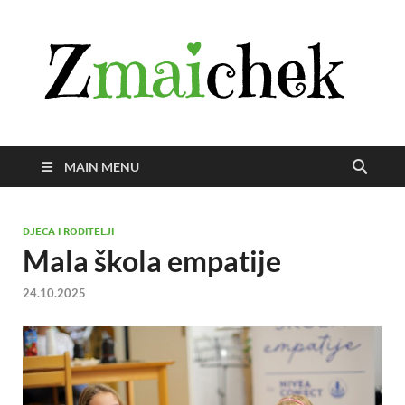
Z
Istra
svije
zmai
uživ
MAIN MENU
DJECA I RODITELJI
Mala škola empatije
24.10.2025