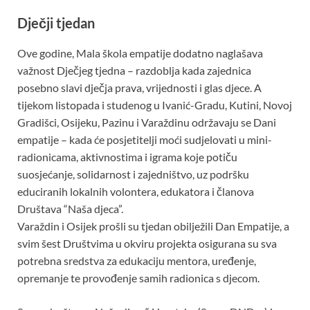
Dječji tjedan
Ove godine, Mala škola empatije dodatno naglašava
važnost Dječjeg tjedna – razdoblja kada zajednica
posebno slavi dječja prava, vrijednosti i glas djece. A
tijekom listopada i studenog u Ivanić-Gradu, Kutini, Novoj
Gradišci, Osijeku, Pazinu i Varaždinu održavaju se Dani
empatije – kada će posjetitelji moći sudjelovati u mini-
radionicama, aktivnostima i igrama koje potiču
suosjećanje, solidarnost i zajedništvo, uz podršku
educiranih lokalnih volontera, edukatora i članova
Društava “Naša djeca”.
Varaždin i Osijek prošli su tjedan obilježili Dan Empatije, a
svim šest Društvima u okviru projekta osigurana su sva
potrebna sredstva za edukaciju mentora, uređenje,
opremanje te provođenje samih radionica s djecom.