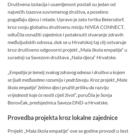
Društvena izolacija i usamljenost postali su jedan od
najvećih izazova suvremenog društva, a posebno
pogađaju djecu i mlade. Upravo je zato tvrtka Beiersdorf,
kroz svoju globalnu društvenu misiju NIVEA CONNECT,
odlučila osnažiti zajednice i potaknutii stvaranje zdravih
međuljudskih odnosa, dok se u Hrvatskoj taj cilj ostvaruje
kroz društveno odgovorni projekt „Mala škola empatije“ u
suradnji sa Savezom društava „Naša djeca“ Hrvatske.
„
Empatija je temelj svakog zdravog odnosa i društva u kojem
se ljudi međusobno razumiju i podržavaju. Kroz projekt „Mala
škola empatije” želimo djeci pružiti priliku da razviju
vrijednosti koje će nositi cijeli život
“, poručila je Sonja
Borovčak, predsjednica Saveza DND-a Hrvatske.
Provedba projekta kroz lokalne zajednice
Projekt „Mala škola empatije“ ove se godine provodi u šest