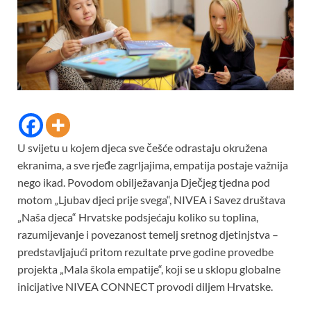
U svijetu u kojem djeca sve češće odrastaju okružena
ekranima, a sve rjeđe zagrljajima, empatija postaje važnija
nego ikad. Povodom obilježavanja Dječjeg tjedna pod
motom „Ljubav djeci prije svega“, NIVEA i Savez društava
„Naša djeca“ Hrvatske podsjećaju koliko su toplina,
razumijevanje i povezanost temelj sretnog djetinjstva –
predstavljajući pritom rezultate prve godine provedbe
projekta „Mala škola empatije“, koji se u sklopu globalne
inicijative NIVEA CONNECT provodi diljem Hrvatske.