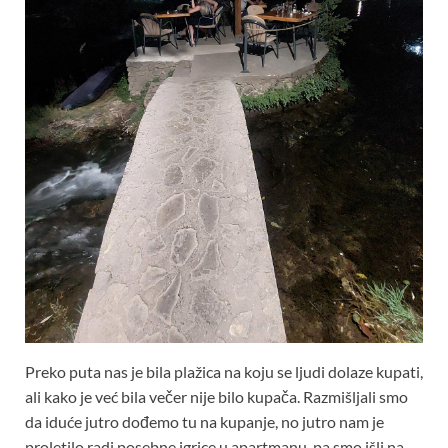
Preko puta nas je bila plažica na koju se ljudi dolaze kupati,
ali kako je već bila večer nije bilo kupača. Razmišljali smo
da iduće jutro dođemo tu na kupanje, no jutro nam je
proletilo radi posebne igrice u apartmanu, pa smo išli na