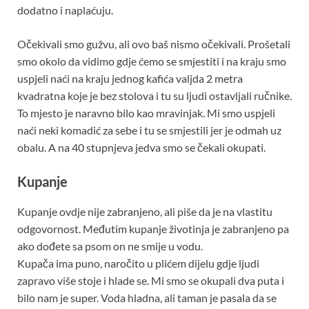
dodatno i naplaćuju.
Očekivali smo gužvu, ali ovo baš nismo očekivali. Prošetali
smo okolo da vidimo gdje ćemo se smjestiti i na kraju smo
uspjeli naći na kraju jednog kafića valjda 2 metra
kvadratna koje je bez stolova i tu su ljudi ostavljali ručnike.
To mjesto je naravno bilo kao mravinjak. Mi smo uspjeli
naći neki komadić za sebe i tu se smjestili jer je odmah uz
obalu. A na 40 stupnjeva jedva smo se čekali okupati.
Kupanje
Kupanje ovdje nije zabranjeno, ali piše da je na vlastitu
odgovornost. Međutim kupanje životinja je zabranjeno pa
ako dođete sa psom on ne smije u vodu.
Kupača ima puno, naročito u plićem dijelu gdje ljudi
zapravo više stoje i hlade se. Mi smo se okupali dva puta i
bilo nam je super. Voda hladna, ali taman je pasala da se