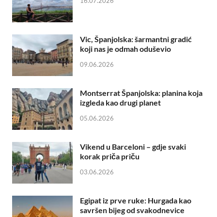
16.07.2026
Vic, Španjolska: šarmantni gradić
koji nas je odmah oduševio
09.06.2026
Montserrat Španjolska: planina koja
izgleda kao drugi planet
05.06.2026
Vikend u Barceloni – gdje svaki
korak priča priču
03.06.2026
Egipat iz prve ruke: Hurgada kao
savršen bijeg od svakodnevice