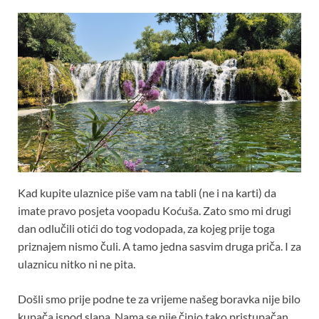
Kad kupite ulaznice piše vam na tabli (ne i na karti) da
imate pravo posjeta voopadu Koćuša. Zato smo mi drugi
dan odlučili otići do tog vodopada, za kojeg prije toga
priznajem nismo čuli. A tamo jedna sasvim druga priča. I za
ulaznicu nitko ni ne pita.
Došli smo prije podne te za vrijeme našeg boravka nije bilo
kupača ispod slapa. Nama se nije činio tako pristupačan