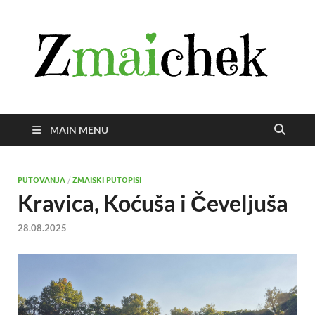
Z
Istra
svije
zmai
uživ
MAIN MENU
PUTOVANJA
/
ZMAISKI PUTOPISI
Kravica, Koćuša i Čeveljuša
28.08.2025