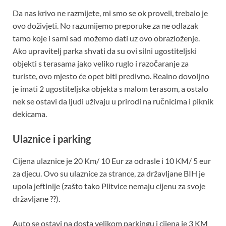
Da nas krivo ne razmijete, mi smo se ok proveli, trebalo je
ovo doživjeti. No razumijemo preporuke za ne odlazak
tamo koje i sami sad možemo dati uz ovo obrazloženje.
Ako upravitelj parka shvati da su ovi silni ugostiteljski
objekti s terasama jako veliko ruglo i razočaranje za
turiste, ovo mjesto će opet biti predivno. Realno dovoljno
je imati 2 ugostiteljska objekta s malom terasom, a ostalo
nek se ostavi da ljudi uživaju u prirodi na ručnicima i piknik
dekicama.
Ulaznice i parking
Cijena ulaznice je 20 Km/ 10 Eur za odrasle i 10 KM/ 5 eur
za djecu. Ovo su ulaznice za strance, za državljane BIH je
upola jeftinije (zašto tako Plitvice nemaju cijenu za svoje
državljane ??).
Auto se ostavi na dosta velikom parkingu i cijena je 3 KM