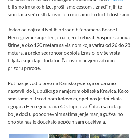
bili smo im tako blizu, prošli smo cestom „iznad“ njih te
smo tada već rekli da ovo ljeto moramo tu doći. I došli smo.
Jedan od najtraktivnijih prirodnih fenomena Bosne i
Hercegovine smješten je na rijeci Trebižat. Raspon slapova
širine je oko 120 metara sa visinom koja varira od 26 do 28
metara, a preko sedronosnog sloja izraslo je više vrsta
biljaka koje daju dodatnu čar ovom nevjerovatnom
prizoru prirode.
Put nas je vodio prvo na Ramsko jezero, a onda smo
nastavili do Ljubuškog s namjerom obilaska Kravica. Kako
smo tamo bili sredinom kolovoza, opet nas je dočekala
ugrijana Hercegovina na 40 stupnjeva. Čitala sam da je
bolje doći u popodnevnim satima jer je manja gužva, no
ono šta nas je dočekalo uopće nisam očekivala.