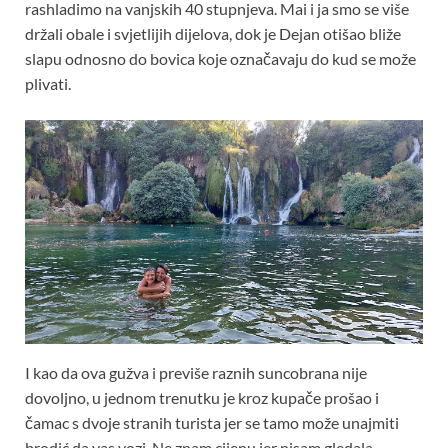
rashladimo na vanjskih 40 stupnjeva. Mai i ja smo se više
držali obale i svjetlijih dijelova, dok je Dejan otišao bliže
slapu odnosno do bovica koje označavaju do kud se može
plivati.
I kao da ova gužva i previše raznih suncobrana nije
dovoljno, u jednom trenutku je kroz kupače prošao i
čamac s dvoje stranih turista jer se tamo može unajmiti
brodić da vas vozi. Ne znam cijenu jer nisam gledala.