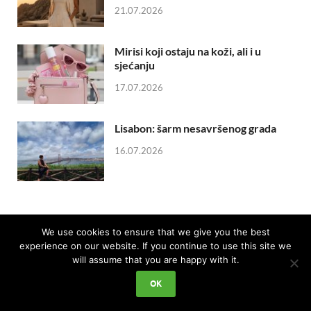
21.07.2026
Mirisi koji ostaju na koži, ali i u
sjećanju
17.07.2026
Lisabon: šarm nesavršenog grada
16.07.2026
We use cookies to ensure that we give you the best
experience on our website. If you continue to use this site we
will assume that you are happy with it.
OK
IMPRESSUM