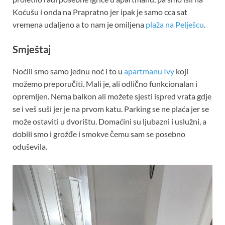
Koćušu i onda na Prapratno jer ipak je samo cca sat
vremena udaljeno a to nam je omiljena
plaža na Pelješcu
.
Smještaj
Noćili smo samo jednu noć i to u
apartmanu Ivy
koji
možemo preporučiti. Mali je, ali odlično funkcionalan i
opremljen. Nema balkon ali možete sjesti ispred vrata gdje
se i veš suši jer je na prvom katu. Parking se ne plaća jer se
može ostaviti u dvorištu. Domaćini su ljubazni i uslužni, a
dobili smo i grožđe i smokve čemu sam se posebno
oduševila.