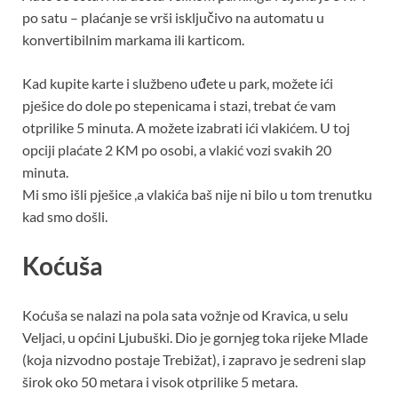
po satu – plaćanje se vrši isključivo na automatu u
konvertibilnim markama ili karticom.
Kad kupite karte i službeno uđete u park, možete ići
pješice do dole po stepenicama i stazi, trebat će vam
otprilike 5 minuta. A možete izabrati ići vlakićem. U toj
opciji plaćate 2 KM po osobi, a vlakić vozi svakih 20
minuta.
Mi smo išli pješice ,a vlakića baš nije ni bilo u tom trenutku
kad smo došli.
Koćuša
Koćuša se nalazi na pola sata vožnje od Kravica, u selu
Veljaci, u općini Ljubuški. Dio je gornjeg toka rijeke Mlade
(koja nizvodno postaje Trebižat), i zapravo je sedreni slap
širok oko 50 metara i visok otprilike 5 metara.