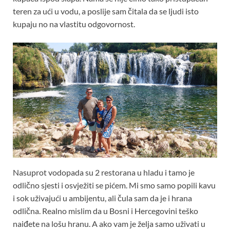
teren za ući u vodu, a poslije sam čitala da se ljudi isto
kupaju no na vlastitu odgovornost.
Nasuprot vodopada su 2 restorana u hladu i tamo je
odlično sjesti i osvježiti se pićem. Mi smo samo popili kavu
i sok uživajući u ambijentu, ali čula sam da je i hrana
odlična. Realno mislim da u Bosni i Hercegovini teško
naiđete na lošu hranu. A ako vam je želja samo uživati u