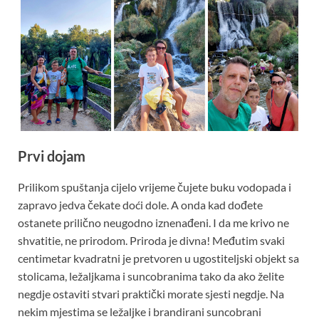
Prvi dojam
Prilikom spuštanja cijelo vrijeme čujete buku vodopada i
zapravo jedva čekate doći dole. A onda kad dođete
ostanete prilično neugodno iznenađeni. I da me krivo ne
shvatitie, ne prirodom. Priroda je divna! Međutim svaki
centimetar kvadratni je pretvoren u ugostiteljski objekt sa
stolicama, ležaljkama i suncobranima tako da ako želite
negdje ostaviti stvari praktički morate sjesti negdje. Na
nekim mjestima se ležaljke i brandirani suncobrani