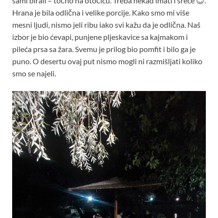
sami birali – točno na otočiću. Treba nekad imati i sreće 😊.
Hrana je bila odlična i velike porcije. Kako smo mi više
mesni ljudi, nismo jeli ribu iako svi kažu da je odlična. Naš
izbor je bio ćevapi, punjene pljeskavice sa kajmakom i
pileća prsa sa žara. Svemu je prilog bio pomfit i bilo ga je
puno. O desertu ovaj put nismo mogli ni razmišljati koliko
smo se najeli.