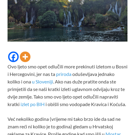
Ovo ljeto smo opet odlučili more prekinuti izletom u Bosni
i Hercegovini, jer nas ta
priroda
oduševljava jednako
koliko i ona
u Sloveniji
. Ako nas duže pratite onda ste
primjetili da se naši kratki izleti uglavnom odvijaju kroz te
dvije zemlje. Tako smo ovo ljeto opet odlučili napraviti
kratki
izlet po BIH
i obišli smo vodopade Kravica i Koćuša.
Već nekoliko godina (vrijeme mi tako brzo ide da sad ne
znam reći ni koliko je to godina) gledam u Hrvatskoj
reklame za Kravice. Prošle godine kad smo išli u
Mostar