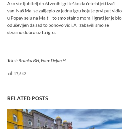
Ako ste ljubitelj društvenih igri teško da ćete htjeti izaći
van. Naš Mai se zalijepio za jednu igru koju je prvi put vidio
u Popay selu na Malti i to smo stalno morali igrati jer je bio
oduševljen da sad to ponovo vidi. A i zabavili smo se
stvarno dobro uz tu igru.
–
Tekst: Branka BH, Foto: Dejan H
17,642
RELATED POSTS