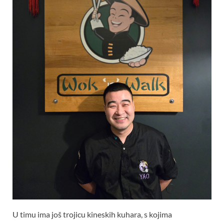
U timu ima još trojicu kineskih kuhara, s kojima