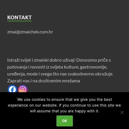
KONTAKT
zmai@zmaichek.com.hr
Istraži svijet i zmaiski dobro uživaj! Donosimo priče s
putovanja i novosti iz svijeta kulture, gastronomije,
uređenja, mode i svega što nas svakodnevno okružuje.
Zaprati nas i na društvenim mrežama
We use cookies to ensure that we give you the best
experience on our website. If you continue to use this site we
will assume that you are happy with it.
Copyright © 2026
Zmaichek
.
OK
Powered by
WordPress
and
HitMag
.