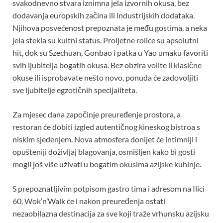
svakodnevno stvara iznimna jela izvornih okusa, bez
dodavanja europskih začina ili industrijskih dodataka.
Njihova posvećenost prepoznata je među gostima, a neka
jela stekla su kultni status. Proljetne rolice su apsolutni
hit, dok su Szechuan, Gonbao i patka u Yao umaku favoriti
svih ljubitelja bogatih okusa. Bez obzira volite li klasične
okuse ili isprobavate nešto novo, ponuda će zadovoljiti
sve ljubitelje egzotičnih specijaliteta.
Za mjesec dana započinje preuređenje prostora, a
restoran će dobiti izgled autentičnog kineskog bistroa s
niskim sjedenjem. Nova atmosfera donijet će intimniji i
opušteniji doživljaj blagovanja, osmišljen kako bi gosti
mogli još više uživati u bogatim okusima azijske kuhinje.
S prepoznatljivim potpisom gastro tima i adresom na Ilici
60, Wok’n’Walk će i nakon preuređenja ostati
nezaobilazna destinacija za sve koji traže vrhunsku azijsku