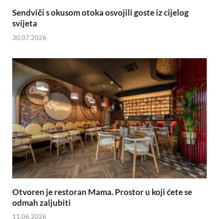
Sendviči s okusom otoka osvojili goste iz cijelog
svijeta
30.07.2026
Otvoren je restoran Mama. Prostor u koji ćete se
odmah zaljubiti
11.06.2026