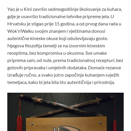
Yao je u Kini završio sedmogodišnje školovanje za kuhara,
gdje je usavršio tradicionalne tehnike pripreme jela. U
Hrvatsku je stigao prije 15 godina, a od prvog dana rada u
Wok’n’Walku svojim znanjem i vještinama donosi
autentične kineske okuse koji oduševljavaju goste.
Njegova filozofija temelji se na izvornim kineskim
receptima, bez kompromisa u okusima. Sve umake
priprema sam, od nule, prema tradicionalnoj recepturi, bez
gotovih pripravaka i umjetnih dodataka. Domaće rezance
izrađuje ručno, a svako jutro započinje kuhanjem svježih
temeljaca, kako bi jela bila što autentičnija i prirodnija.