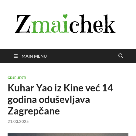
Z
Istra
svije
zmai
uživ
MAIN MENU
GDJE JESTI
Kuhar Yao iz Kine već 14
godina oduševljava
Zagrepčane
21.03.2025