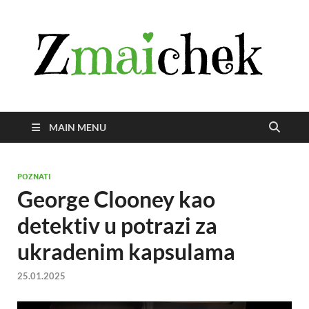
Z
Istra
svije
zmai
uživ
MAIN MENU
POZNATI
George Clooney kao
detektiv u potrazi za
ukradenim kapsulama
25.01.2025