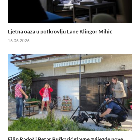
Ljetna oaza u potkrovlju Lane Klingor Mihić
16.06.2026
Filip Radoš i Petar Puškarić glavne zvijezde nove