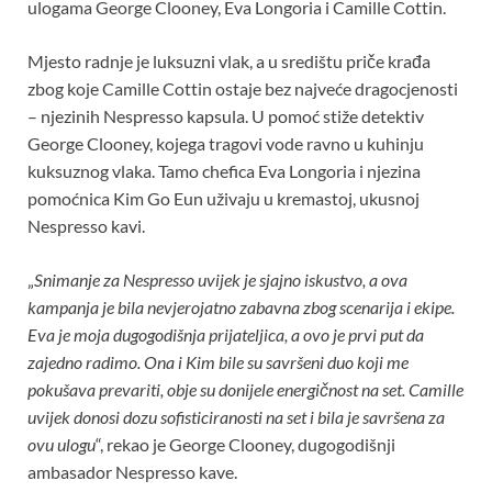
ulogama George Clooney, Eva Longoria i Camille Cottin.
Mjesto radnje je luksuzni vlak, a u središtu priče krađa
zbog koje Camille Cottin ostaje bez najveće dragocjenosti
– njezinih Nespresso kapsula. U pomoć stiže detektiv
George Clooney, kojega tragovi vode ravno u kuhinju
kuksuznog vlaka. Tamo chefica Eva Longoria i njezina
pomoćnica Kim Go Eun uživaju u kremastoj, ukusnoj
Nespresso kavi.
„
Snimanje za Nespresso uvijek je sjajno iskustvo, a ova
kampanja je bila nevjerojatno zabavna zbog scenarija i ekipe.
Eva je moja dugogodišnja prijateljica, a ovo je prvi put da
zajedno radimo. Ona i Kim bile su savršeni duo koji me
pokušava prevariti, obje su donijele energičnost na set. Camille
uvijek donosi dozu sofisticiranosti na set i bila je savršena za
ovu ulogu
“, rekao je George Clooney, dugogodišnji
ambasador Nespresso kave.