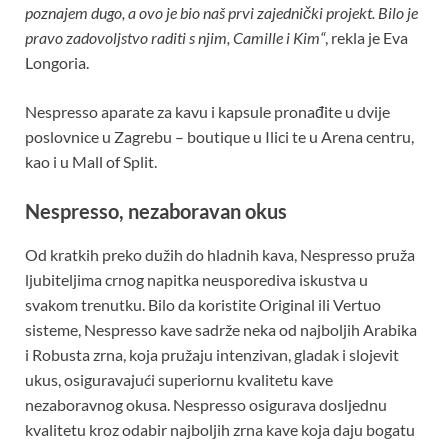
poznajem dugo, a ovo je bio naš prvi zajednički projekt. Bilo je
pravo zadovoljstvo raditi s njim, Camille i Kim“
, rekla je Eva
Longoria.
Nespresso aparate za kavu i kapsule pronađite u dvije
poslovnice u Zagrebu – boutique u Ilici te u Arena centru,
kao i u Mall of Split.
Nespresso, nezaboravan okus
Od kratkih preko dužih do hladnih kava, Nespresso pruža
ljubiteljima crnog napitka neusporediva iskustva u
svakom trenutku. Bilo da koristite Original ili Vertuo
sisteme, Nespresso kave sadrže neka od najboljih Arabika
i Robusta zrna, koja pružaju intenzivan, gladak i slojevit
ukus, osiguravajući superiornu kvalitetu kave
nezaboravnog okusa. Nespresso osigurava dosljednu
kvalitetu kroz odabir najboljih zrna kave koja daju bogatu