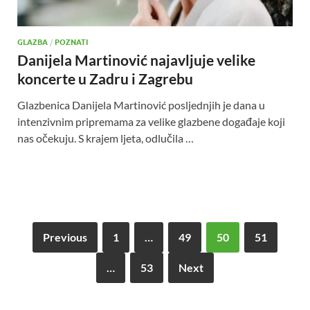
GLAZBA
/
POZNATI
Danijela Martinović najavljuje velike
koncerte u Zadru i Zagrebu
Glazbenica Danijela Martinović posljednjih je dana u
intenzivnim pripremama za velike glazbene događaje koji
nas očekuju. S krajem ljeta, odlučila …
Previous
1
…
49
50
51
…
53
Next