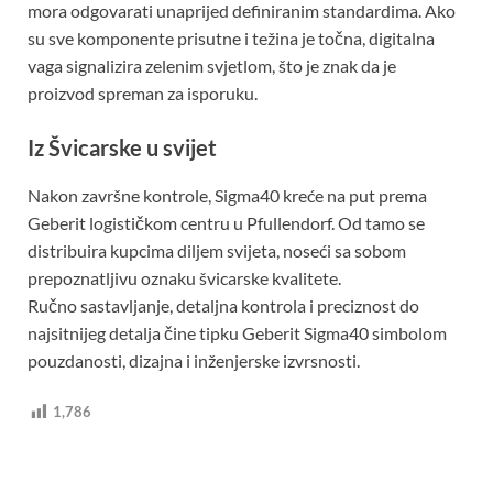
mora odgovarati unaprijed definiranim standardima. Ako
su sve komponente prisutne i težina je točna, digitalna
vaga signalizira zelenim svjetlom, što je znak da je
proizvod spreman za isporuku.
Iz Švicarske u svijet
Nakon završne kontrole, Sigma40 kreće na put prema
Geberit logističkom centru u Pfullendorf. Od tamo se
distribuira kupcima diljem svijeta, noseći sa sobom
prepoznatljivu oznaku švicarske kvalitete.
Ručno sastavljanje, detaljna kontrola i preciznost do
najsitnijeg detalja čine tipku Geberit Sigma40 simbolom
pouzdanosti, dizajna i inženjerske izvrsnosti.
1,786