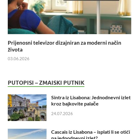
Prijenosni televizor dizajniran za moderni način
života
03.06.2026
PUTOPISI – ZMAISKI PUTNIK
Sintra iz Lisabona: Jednodnevni izlet
kroz bajkovite palače
24.07.2026
Cascais iz Lisabona – isplati li se otići
na jednodnevni izlet?