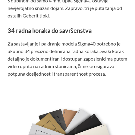
S dubinom od samo 4 mm, tipka Sigma40 ostavlja
nevjerojatno snažan dojam. Zapravo, tri je puta tanja od
ostalih Geberit tipki.
34 radna koraka do savršenstva
Za sastavljanje i pakiranje modela Sigma40 potrebno je
ukupno 34 precizno definirana radna koraka. Svaki korak
detaljno je dokumentiran i dostupan zaposlenicima putem
video uputa na radnim stanicama, čime se osigurava
potpuna dosljednost i transparentnost procesa.