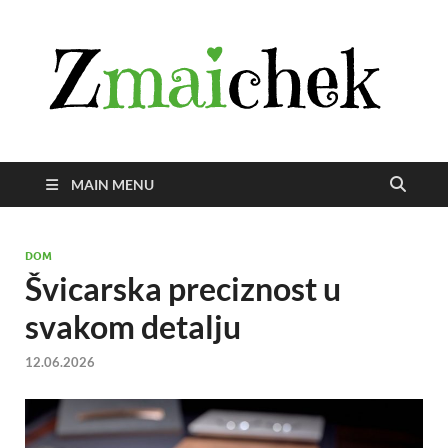
Z
Istra
svije
zmai
uživ
MAIN MENU
DOM
Švicarska preciznost u
svakom detalju
12.06.2026