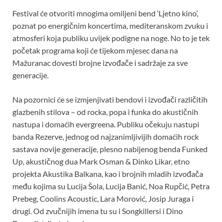
Festival će otvoriti mnogima omiljeni bend ‘Ljetno kino’,
poznat po energičnim koncertima, mediteranskom zvuku i
atmosferi koja publiku uvijek podigne na noge. No to je tek
početak programa koji će tijekom mjesec dana na
Mažuranac dovesti brojne izvođače i sadržaje za sve
generacije.
Na pozornici će se izmjenjivati bendovi i izvođači različitih
glazbenih stilova – od rocka, popa i funka do akustičnih
nastupa i domaćih evergreena. Publiku očekuju nastupi
banda Rezerve, jednog od najzanimljivijih domaćih rock
sastava novije generacije, plesno nabijenog benda Funked
Up, akustičnog dua Mark Osman & Dinko Likar, etno
projekta Akustika Balkana, kao i brojnih mladih izvođača
među kojima su Lucija Šola, Lucija Banić, Noa Rupčić, Petra
Prebeg, Coolins Acoustic, Lara Morović, Josip Juraga i
drugi. Od zvučnijih imena tu su i Songkillersi i Dino