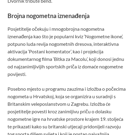
Dvornik tribute bend.
Brojna nogometna iznenađenja
Posjetitelje očekuju i mnogobrojna nogometna
iznenađenja kao što je popularni kviz ‘Nogometne ikone’,
potpuno luda revija nogometnih dresova, interaktivna
aktivacija ‘Postani komentator’, kao i projekcija
dokumentarnog filma ‘Bitka za Macolu’, koji donosi jednu
od najzanimljivijih sportskih priča iz domaće nogometne
povijesti.
Posebno mjesto u programu zauzima i izložba o počecima
nogometa u Hrvatskoj, koja se organizira u suradnji s
Britanskim veleposlanstvom u Zagrebu. Izložba će
posjetitelje povesti kroz zanimljivu priču o dolasku
nogometne igre na hrvatske prostore krajem 19. stoljeća
te prikazati kako su britanski utjecaji pridonijeli razvoju
tog sporta diljem svijeta i koji je postao najvažnija