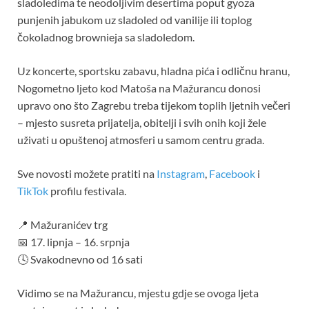
sladoledima te neodoljivim desertima poput gyoza
punjenih jabukom uz sladoled od vanilije ili toplog
čokoladnog brownieja sa sladoledom.
Uz koncerte, sportsku zabavu, hladna pića i odličnu hranu,
Nogometno ljeto kod Matoša na Mažurancu donosi
upravo ono što Zagrebu treba tijekom toplih ljetnih večeri
– mjesto susreta prijatelja, obitelji i svih onih koji žele
uživati u opuštenoj atmosferi u samom centru grada.
Sve novosti možete pratiti na
Instagram
,
Facebook
i
TikTok
profilu festivala.
📍 Mažuranićev trg
📅 17. lipnja – 16. srpnja
🕓 Svakodnevno od 16 sati
Vidimo se na Mažurancu, mjestu gdje se ovoga ljeta