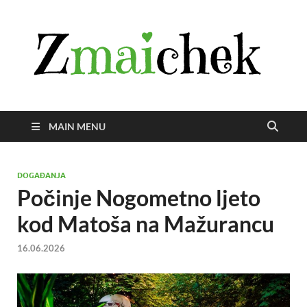
Z
Istra
svije
zmai
uživ
MAIN MENU
DOGAĐANJA
Počinje Nogometno ljeto
kod Matoša na Mažurancu
16.06.2026