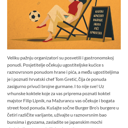
Veliku pažnju organizatori su posvetili i gastronomskoj
ponudi. Posjetitelje očekuju ugostiteljske kućice s
raznovrsnom ponudom hrane i pića, a među ugostiteljima
je i poznati hrvatski chef Tom Gretić, čija će ponuda
zasigurno privući brojne gurmane. I to nije sve! Uz
vrhunske koktele koje za vas priprema poznati koktel
majstor Filip Lipnik, na Mažurancu vas očekuje i bogata
street food ponuda. Kušajte sočne Burger Bro’s burgere u
četiri različite varijante, uživajte u raznovrsnim bao
bunsima i gyozama, zasladite se japanskim mochi