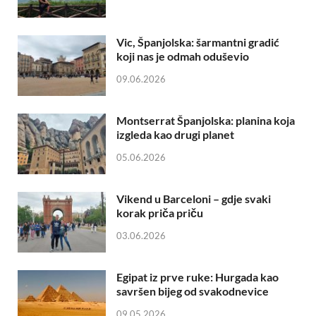
Vic, Španjolska: šarmantni gradić
koji nas je odmah oduševio
09.06.2026
Montserrat Španjolska: planina koja
izgleda kao drugi planet
05.06.2026
Vikend u Barceloni – gdje svaki
korak priča priču
03.06.2026
Egipat iz prve ruke: Hurgada kao
savršen bijeg od svakodnevice
09.05.2026