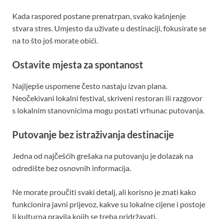
Kada raspored postane prenatrpan, svako kašnjenje
stvara stres. Umjesto da uživate u destinaciji, fokusirate se
na to što još morate obići.
Ostavite mjesta za spontanost
Najljepše uspomene često nastaju izvan plana.
Neočekivani lokalni festival, skriveni restoran ili razgovor
s lokalnim stanovnicima mogu postati vrhunac putovanja.
Putovanje bez istraživanja destinacije
Jedna od najčešćih grešaka na putovanju je dolazak na
odredište bez osnovnih informacija.
Ne morate proučiti svaki detalj, ali korisno je znati kako
funkcionira javni prijevoz, kakve su lokalne cijene i postoje
li kulturna pravila kojih se treba pridržavati.