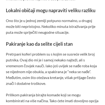
Lokalni običaji mogu napraviti veliku razliku
Ono što je u jednoj zemlji potpuno normalno, u drugoj
može biti nepristojno. Nekoliko minuta istraživanja prije
puta može spriječiti neugodne situacije.
Pakiranje kao da selite cijeli stan
Pretrpani koferi problem su s kojim se susreće velik broj
putnika. Ovaj dio mi je i samoj nekako najteži, ali s
vremenom čovjek nauči. Iako još uvijek se nađe roba koja
se nijednom nije obukla, a spakirana je “neka se nađe”.
Međutim, osim što otežava kretanje, višak prtljage često
znači i dodatne troškove.
Prilikom pakiranja birajte komade koji se mogu
kombinirati na više načina. Tako ćete imati dovoljno opcija