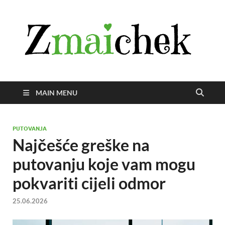
Z
Istra
svije
zmai
uživ
MAIN MENU
PUTOVANJA
Najčešće greške na
putovanju koje vam mogu
pokvariti cijeli odmor
25.06.2026