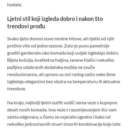
hodate.
Ljetni stil koji izgleda dobro i nakon što
trendovi prođu
Svako ljeto donosi nove modne hitove, ali rijetki od njih
prežive više od jedne sezone. Zato je puno pametnije
graditi garderobu oko komada koji uvijek izgledaju dobro.
Bijela košulja, kvalitetna haljina, lanene hlače i nekoliko
pažljivo odabranih dodataka možda ne zvuče
revolucionarno, ali upravo su oni razlog zašto neke žene
izgledaju elegantno bez obzira na temperaturu ili aktualne
trendove.
Na kraju, najbolji ljetni outfit vodič nema veze s kupnjom
deset novih komada. Ima veze s razumijevanjem što vam
zaista odgovara, u čemu se osjećate ugodno i kako od
nekoliko jednostavnih stvari stvoriti kombinacije koje ćete