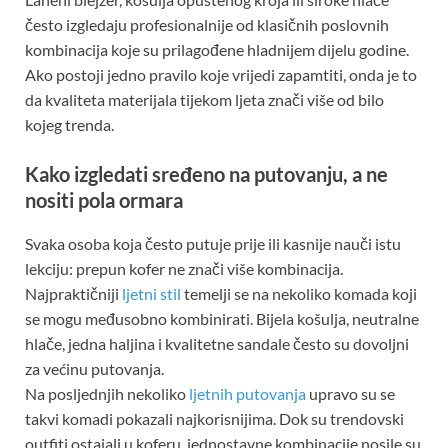
često izgledaju profesionalnije od klasičnih poslovnih
kombinacija koje su prilagođene hladnijem dijelu godine.
Ako postoji jedno pravilo koje vrijedi zapamtiti, onda je to
da kvaliteta materijala tijekom ljeta znači više od bilo
kojeg trenda.
Kako izgledati sređeno na putovanju, a ne
nositi pola ormara
Svaka osoba koja često putuje prije ili kasnije nauči istu
lekciju: prepun kofer ne znači više kombinacija.
Najpraktičniji
ljetni stil
temelji se na nekoliko komada koji
se mogu međusobno kombinirati. Bijela košulja, neutralne
hlače, jedna haljina i kvalitetne sandale često su dovoljni
za većinu putovanja.
Na posljednjih nekoliko
ljetnih putovanja
upravo su se
takvi komadi pokazali najkorisnijima. Dok su trendovski
outfiti ostajali u koferu, jednostavne kombinacije nosile su