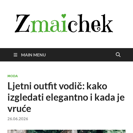
Z
Istra
svije
zmai
uživ
MAIN MENU
MODA
Ljetni outfit vodič: kako
izgledati elegantno i kada je
vruće
26.06.2026