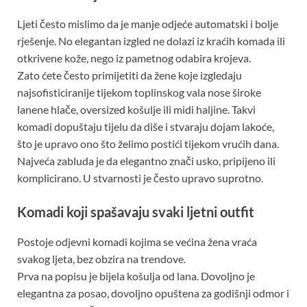
Ljeti često mislimo da je manje odjeće automatski i bolje
rješenje. No elegantan izgled ne dolazi iz kraćih komada ili
otkrivene kože, nego iz pametnog odabira krojeva.
Zato ćete često primijetiti da žene koje izgledaju
najsofisticiranije tijekom toplinskog vala nose široke
lanene hlače, oversized košulje ili midi haljine. Takvi
komadi dopuštaju tijelu da diše i stvaraju dojam lakoće,
što je upravo ono što želimo postići tijekom vrućih dana.
Najveća zabluda je da elegantno znači usko, pripijeno ili
komplicirano. U stvarnosti je često upravo suprotno.
Komadi koji spašavaju svaki ljetni outfit
Postoje odjevni komadi kojima se većina žena vraća
svakog ljeta, bez obzira na trendove.
Prva na popisu je bijela košulja od lana. Dovoljno je
elegantna za posao, dovoljno opuštena za godišnji odmor i