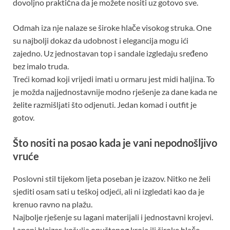
dovoljno praktična da je možete nositi uz gotovo sve.
Odmah iza nje nalaze se široke hlače visokog struka. One
su najbolji dokaz da udobnost i elegancija mogu ići
zajedno. Uz jednostavan top i sandale izgledaju sređeno
bez imalo truda.
Treći komad koji vrijedi imati u ormaru jest midi haljina. To
je možda najjednostavnije modno rješenje za dane kada ne
želite razmišljati što odjenuti. Jedan komad i outfit je
gotov.
Što nositi na posao kada je vani nepodnošljivo
vruće
Poslovni stil tijekom ljeta poseban je izazov. Nitko ne želi
sjediti osam sati u teškoj odjeći, ali ni izgledati kao da je
krenuo ravno na plažu.
Najbolje rješenje su lagani materijali i jednostavni krojevi.
Laneni blejzer, košulja opuštenog kroja ili široke hlače