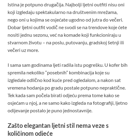
Istina je potpuno drugačija. Najbolji ljetni outfiti nisu oni
koji izgledaju spektakularno na društvenim mrežama,
nego oni u kojima se osjećate ugodno od jutra do večeri.
Dobar ljetni outfit vodič ne svodi se na trendove koje ćete
nositi jednu sezonu, već na komade koji funkcioniraju u
stvarnom životu – na poslu, putovanju, gradskoj šetnji ili
večeri uz more.
I sama sam godinama ljeti radila istu pogrešku. U kofer bih
spremila nekoliko “posebnih” kombinacija koje su
izgledale odlično kod kuće pred ogledalom, a nakon sat
vremena hodanja po gradu postale potpuno nepraktične.
Tek kada sam počela birati odjeću prema tome kako se
osjećam u njoj, a ne samo kako izgleda na fotografiji, ljetno
odijevanje postalo je puno jednostavnije.
Zašto elegantan ljetni stil nema veze s
količinom odjeće