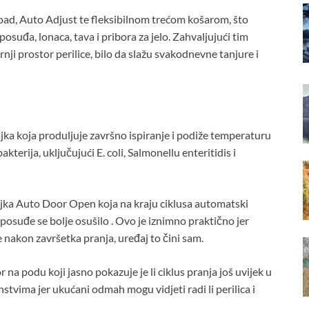
oad, Auto Adjust te fleksibilnom trećom košarom, što
osuđa, lonaca, tava i pribora za jelo. Zahvaljujući tim
nji prostor perilice, bilo da slažu svakodnevne tanjure i
ajka koja produljuje završno ispiranje i podiže temperaturu
erija, uključujući E. coli, Salmonellu enteritidis i
ka Auto Door Open koja na kraju ciklusa automatski
i posuđe se bolje osušilo . Ovo je iznimno praktično jer
e nakon završetka pranja, uređaj to čini sam.
 na podu koji jasno pokazuje je li ciklus pranja još uvijek u
stvima jer ukućani odmah mogu vidjeti radi li perilica i