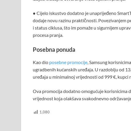
● Cijelo iskustvo dodatno je unaprijeđeno Smar
dodaje novu razinu praktičnosti. Povezivanjem peri
i status ciklusa, što im pomaže u sigurnijem upr
procesa pranja.
Posebna ponuda
Kao dio
posebne promocije
, Samsung korisnicim
ugradbenih kućanskih uređaja. U razdoblju od 13.
uređaja u minimalnoj vrijednosti od 999 €, kupci 
Ova promocija dodatno omogućuje korisnicima da
vrijednost koja olakšava svakodnevno održavanj
1,080