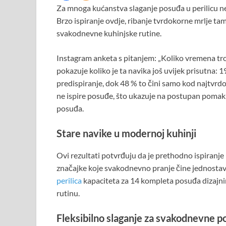
Za mnoga kućanstva slaganje posuđa u perilicu n
Brzo ispiranje ovdje, ribanje tvrdokorne mrlje ta
svakodnevne kuhinjske rutine.
Instagram anketa s pitanjem: „Koliko vremena troši
pokazuje koliko je ta navika još uvijek prisutna: 
predispiranje, dok 48 % to čini samo kod najtvrdok
ne ispire posuđe, što ukazuje na postupan pomak
posuđa.
Stare navike u modernoj kuhinji
Ovi rezultati potvrđuju da je prethodno ispiranje
značajke koje svakodnevno pranje čine jednostavn
perilica
kapaciteta za 14 kompleta posuđa dizajni
rutinu.
Fleksibilno slaganje za svakodnevne p