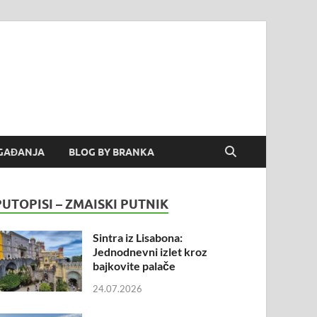
GAĐANJA
BLOG BY BRANKA
PUTOPISI – ZMAISKI PUTNIK
Sintra iz Lisabona:
Jednodnevni izlet kroz
bajkovite palače
24.07.2026