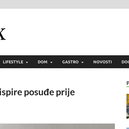
Zmaichek
Istraži svijet i zmaiski uživaj
LIFESTYLE
DOM
GASTRO
NOVOSTI
DO
 ispire posuđe prije