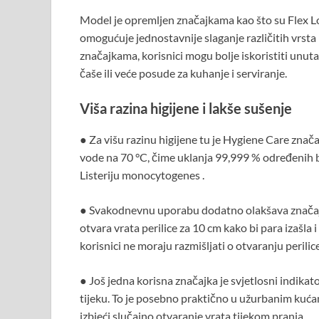
Model je opremljen značajkama kao što su Flex L
omogućuje jednostavnije slaganje različitih vrsta p
značajkama, korisnici mogu bolje iskoristiti unutar
čaše ili veće posude za kuhanje i serviranje.
Viša razina higijene i lakše sušenje
● Za višu razinu higijene tu je Hygiene Care znač
vode na 70 °C, čime uklanja 99,999 % određenih bakt
Listeriju monocytogenes .
● Svakodnevnu uporabu dodatno olakšava značaj
otvara vrata perilice za 10 cm kako bi para izašla 
korisnici ne moraju razmišljati o otvaranju perilic
● Još jedna korisna značajka je svjetlosni indikator
tijeku. To je posebno praktično u užurbanim kućan
izbjeći slučajno otvaranje vrata tijekom pranja.