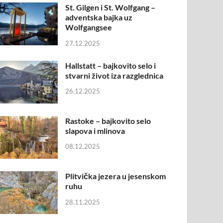
St. Gilgen i St. Wolfgang –
adventska bajka uz
Wolfgangsee
27.12.2025
Hallstatt – bajkovito selo i
stvarni život iza razglednica
26.12.2025
Rastoke – bajkovito selo
slapova i mlinova
08.12.2025
Plitvička jezera u jesenskom
ruhu
28.11.2025