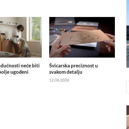
ućnosti neće biti
Švicarska preciznost u
e bolje ugođeni
svakom detalju
12.06.2026