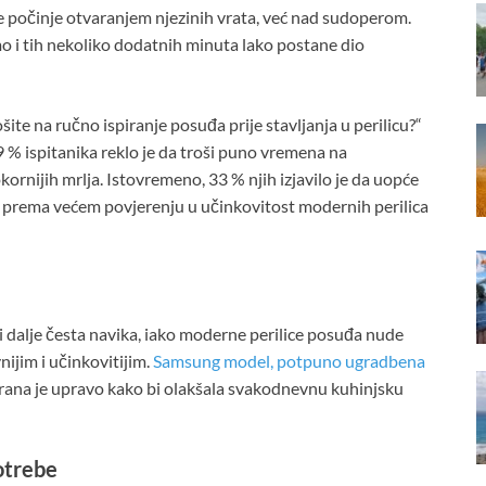
e počinje otvaranjem njezinih vrata, već nad sudoperom.
mo i tih nekoliko dodatnih minuta lako postane dio
te na ručno ispiranje posuđa prije stavljanja u perilicu?“
19 % ispitanika reklo je da troši puno vremena na
ornijih mrlja. Istovremeno, 33 % njih izjavilo je da uopće
 prema većem povjerenju u učinkovitost modernih perilica
 i dalje česta navika, iako moderne perilice posuđa nude
ijim i učinkovitijim.
Samsung model, potpuno ugradbena
rana je upravo kako bi olakšala svakodnevnu kuhinjsku
otrebe