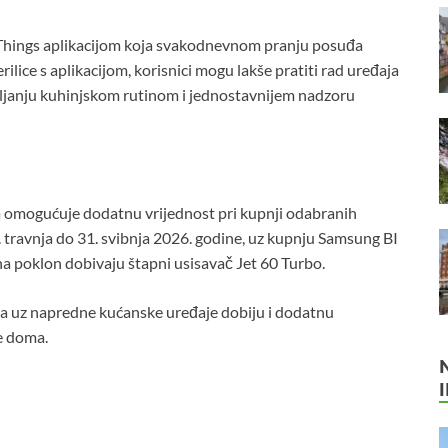
tThings aplikacijom koja svakodnevnom pranju posuđa
lice s aplikacijom, korisnici mogu lakše pratiti rad uređaja
avljanju kuhinjskom rutinom i jednostavnijem nadzoru
a omogućuje dodatnu vrijednost pri kupnji odabranih
 travnja do 31. svibnja 2026. godine, uz kupnju Samsung BI
na poklon dobivaju štapni usisavač Jet 60 Turbo.
 uz napredne kućanske uređaje dobiju i dodatnu
e doma.