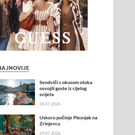
NAJNOVIJE
Sendviči s okusom otoka
osvojili goste iz cijelog
svijeta
30.07.2026
Uskoro počinje Plesnjak na
Zrinjevcu
29.07.2026