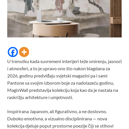
U trenutku kada suvremeni interijeri teže smirenju, jasnoći
i atmosferi, a to je upravo ono što nakon blagdana za
2026. godinu predviđaju svjetski magazini pa i sami
Pantone sa svojim izborom boje za nadolazeću godinu,
MagisWall predstavlja kolekciju koja kao da je nastala na
raskrižju arhitekture i umjetnosti.
Inspirirana Japanom, ali figurativno, a ne doslovno.
Duboko emotivna, a vizualno disciplinirana — nova
kolekcija djeluje poput prostorne poezije čiji se stihovi