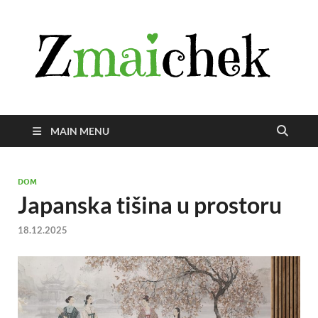
Z
Istra
svije
zmai
uživ
MAIN MENU
DOM
Japanska tišina u prostoru
18.12.2025