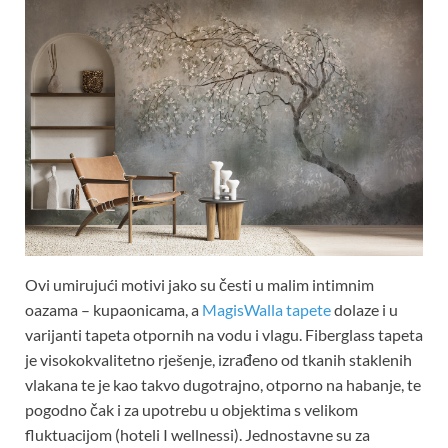
Ovi umirujući motivi jako su česti u malim intimnim
oazama – kupaonicama, a
MagisWalla tapete
dolaze i u
varijanti tapeta otpornih na vodu i vlagu. Fiberglass tapeta
je visokokvalitetno rješenje, izrađeno od tkanih staklenih
vlakana te je kao takvo dugotrajno, otporno na habanje, te
pogodno čak i za upotrebu u objektima s velikom
fluktuacijom (hoteli I wellnessi). Jednostavne su za