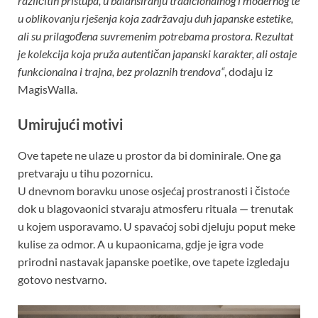
različitih pristupa, u balansiranju tradicionalnog i modernog te
u oblikovanju rješenja koja zadržavaju duh japanske estetike,
ali su prilagođena suvremenim potrebama prostora. Rezultat
je kolekcija koja pruža autentičan japanski karakter, ali ostaje
funkcionalna i trajna, bez prolaznih trendova“
, dodaju iz
MagisWalla.
Umirujući motivi
Ove tapete ne ulaze u prostor da bi dominirale. One ga
pretvaraju u tihu pozornicu.
U dnevnom boravku unose osjećaj prostranosti i čistoće
dok u blagovaonici stvaraju atmosferu rituala — trenutak
u kojem usporavamo. U spavaćoj sobi djeluju poput meke
kulise za odmor. A u kupaonicama, gdje je igra vode
prirodni nastavak japanske poetike, ove tapete izgledaju
gotovo nestvarno.