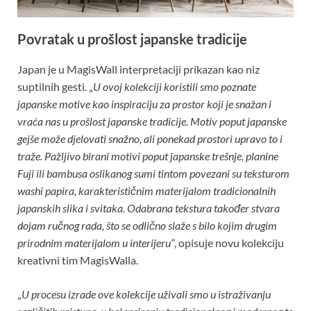
Povratak u prošlost japanske tradicije
Japan je u MagisWall interpretaciji prikazan kao niz
suptilnih gesti. „
U ovoj kolekciji koristili smo poznate
japanske motive kao inspiraciju za prostor koji je snažan i
vraća nas u prošlost japanske tradicije. Motiv poput japanske
gejše može djelovati snažno, ali ponekad prostori upravo to i
traže. Pažljivo birani motivi poput japanske trešnje, planine
Fuji ili bambusa oslikanog sumi tintom povezani su teksturom
washi papira, karakterističnim materijalom tradicionalnih
japanskih slika i svitaka. Odabrana tekstura također stvara
dojam ručnog rada, što se odlično slaže s bilo kojim drugim
prirodnim materijalom u interijeru“
, opisuje novu kolekciju
kreativni tim MagisWalla.
„
U procesu izrade ove kolekcije uživali smo u istraživanju