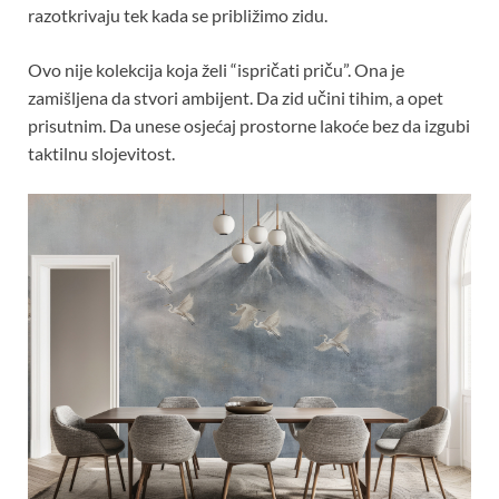
razotkrivaju tek kada se približimo zidu.
Ovo nije kolekcija koja želi “ispričati priču”. Ona je
zamišljena da stvori ambijent. Da zid učini tihim, a opet
prisutnim. Da unese osjećaj prostorne lakoće bez da izgubi
taktilnu slojevitost.