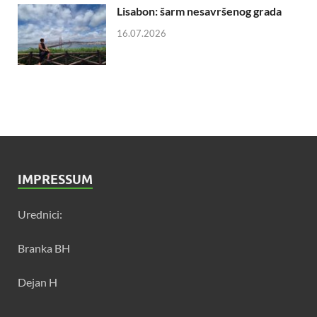
Lisabon: šarm nesavršenog grada
16.07.2026
IMPRESSUM
Urednici:
Branka BH
Dejan H