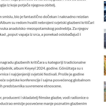
gije iz koje potječe njegova obitelj.
m smislu, bio je fantastično dočekan i naknadno reizdan
Album su redom hvalili nebrojeni svjetski glazbeni kritičari
g zvuka anadolsko-mezopotamskog podneblja. Za njegov
ekad „poput vapaja iz srca, a ponekad oslobađajući i
nagradu glazbenih kritičara u kategoriji tradicionalne
asljednik, album Keyeyî 2024. godine. Gönültaşa su s
e i najcjenjeniji svjetski festivali. Prošle je godine
e svjetske konferencije i sajma posvećenog globalnom
ijih predstavnika suvremene etnoscene.
, producent i skladatelj filmske glazbe, vodi radionice o
 producirao emisije posvećene manje poznatim glazbenim