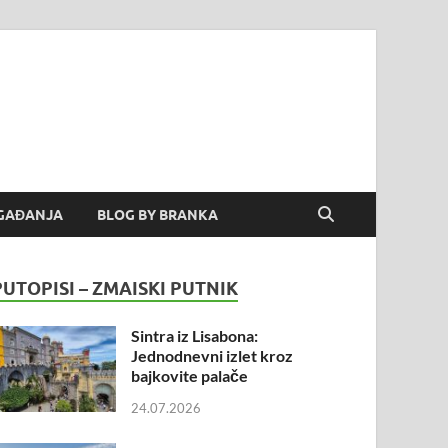
GAĐANJA
BLOG BY BRANKA
PUTOPISI – ZMAISKI PUTNIK
Sintra iz Lisabona:
Jednodnevni izlet kroz
bajkovite palače
24.07.2026