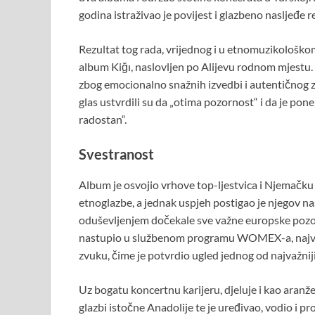
godina istraživao je povijest i glazbeno nasljeđe re
Rezultat tog rada, vrijednog i u etnomuzikološko
album Kiğı, naslovljen po Alijevu rodnom mjestu. 
zbog emocionalno snažnih izvedbi i autentično
glas ustvrdili su da „otima pozornost“ i da je pon
radostan“.
Svestranost
Album je osvojio vrhove top-ljestvica i Njemačku 
etnoglazbe, a jednak uspjeh postigao je njegov n
oduševljenjem dočekale sve važne europske pozornic
nastupio u službenom programu WOMEX-a, najveć
zvuku, čime je potvrdio ugled jednog od najvažn
Uz bogatu koncertnu karijeru, djeluje i kao aranžer
glazbi istočne Anadolije te je uređivao, vodio i