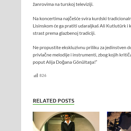
žanrovima na turskoj televiziji.
Na koncertima najčešće svira kurdski tradicionaln
Lisinskom će ga pratiti udaraljkaš Ali Kutlutürk i kl
strast prema glazbenoj tradiciji.
Ne propustite ekskluzivnu priliku za jedinstven do
privlačne melodije i instrumenti, zbog kojih kritiča
poput Alija Doğana Gönültaşa!“
826
RELATED POSTS