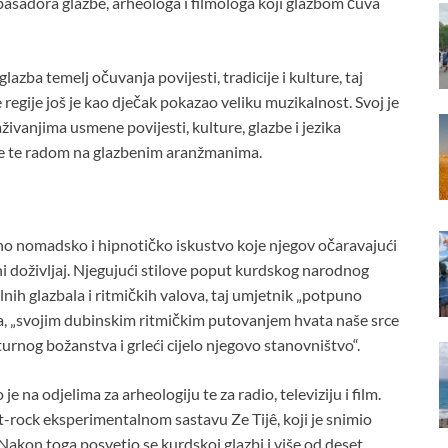
sadora glazbe, arheologa i filmologa koji glazbom čuva
azba temelj očuvanja povijesti, tradicije i kulture, taj
 regije još je kao dječak pokazao veliku muzikalnost. Svoj je
aživanjima usmene povijesti, kulture, glazbe i jezika
riče te radom na glazbenim aranžmanima.
bno nomadsko i hipnotičko iskustvo koje njegov očaravajući
ni doživljaj. Njegujući stilove poput kurdskog narodnog
ih glazbala i ritmičkih valova, taj umjetnik „potpuno
ka, „svojim dubinskim ritmičkim putovanjem hvata naše srce
turnog božanstva i grleći cijelo njegovo stanovništvo“.
 na odjelima za arheologiju te za radio, televiziju i film.
t-rock eksperimentalnom sastavu Ze Tijê, koji je snimio
Nakon toga posvetio se kurdskoj glazbi i više od deset