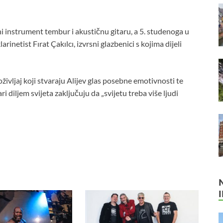
i instrument tembur i akustičnu gitaru, a 5. studenoga u
arinetist Fırat Çakılcı, izvrsni glazbenici s kojima dijeli
življaj koji stvaraju Alijev glas posebne emotivnosti te
ri diljem svijeta zaključuju da „svijetu treba više ljudi