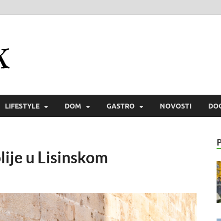
Zmaichek
Istraži svijet i zmaiski uživaj
LIFESTYLE
DOM
GASTRO
NOVOSTI
DO
ije u Lisinskom