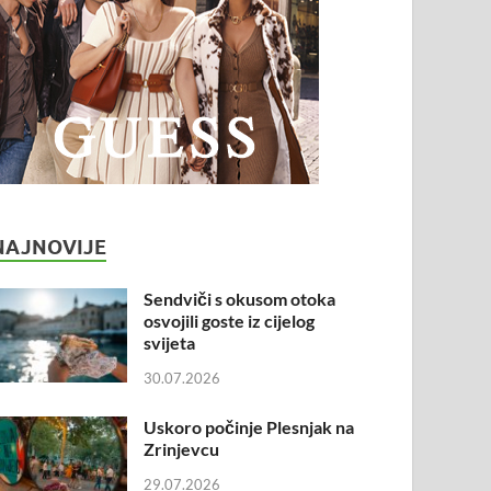
NAJNOVIJE
Sendviči s okusom otoka
osvojili goste iz cijelog
svijeta
30.07.2026
Uskoro počinje Plesnjak na
Zrinjevcu
29.07.2026