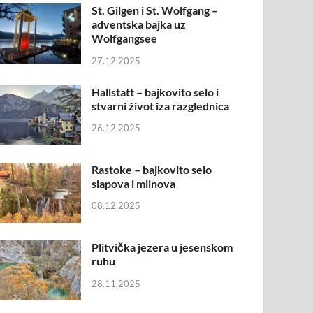
St. Gilgen i St. Wolfgang –
adventska bajka uz
Wolfgangsee
27.12.2025
Hallstatt – bajkovito selo i
stvarni život iza razglednica
26.12.2025
Rastoke – bajkovito selo
slapova i mlinova
08.12.2025
Plitvička jezera u jesenskom
ruhu
28.11.2025