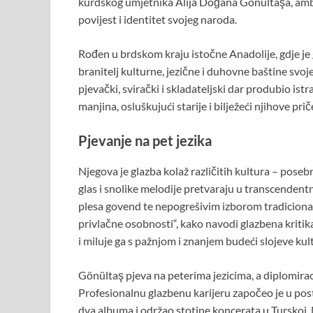
kurdskog umjetnika Alija Doğana Gönültaşa, amba
povijest i identitet svojeg naroda.
Rođen u brdskom kraju istočne Anadolije, gdje je gl
branitelj kulturne, jezične i duhovne baštine svoje
pjevački, svirački i skladateljski dar produbio istr
manjina, osluškujući starije i bilježeći njihove p
Pjevanje na pet jezika
Njegova je glazba kolaž različitih kultura – pose
glas i snolike melodije pretvaraju u transcendent
plesa govend te nepogrešivim izborom tradicionaln
privlačne osobnosti“, kako navodi glazbena kriti
i miluje ga s pažnjom i znanjem budeći slojeve kul
Gönültaş pjeva na peterima jezicima, a diplomirao je
Profesionalnu glazbenu karijeru započeo je u pos
dva albuma i održao stotine koncerata u Turskoj. 