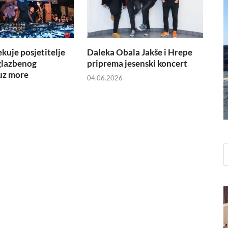
ekuje posjetitelje
Daleka Obala Jakše i Hrepe
glazbenog
priprema jesenski koncert
uz more
04.06.2026