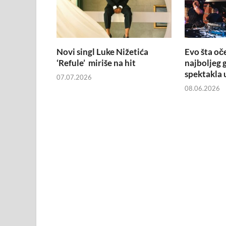
Novi singl Luke Nižetića
Evo šta oč
‘Refule’ miriše na hit
najboljeg 
spektakla 
07.07.2026
08.06.2026