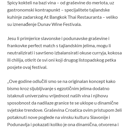
Spicy kokteli na bazi vina – od graševine do merlota, uz
gastronomski kontrapunkt – specijalitete tajlandske
kuhinje zadarskog At Bangkok Thai Restauranta – veliko
su iznenađenje Dunav Wine Festivala.
Jesu li primjerice slavonske i podunavske graševine i
frankovke perfect match s tajlandskim jelima, mogu li
neutralizirati i savršeno izbalansirati okuse curryja, kokosa
ili chilija, otkrit će svi oni koji drugog listopadskog petka
posjete ovaj festival.
„Ove godine odlučili smo se na originalan koncept kako
bismo kroz sljubljivanje s egzotičnim jelima dodatno
istaknuli univerzalnu vrijednost naših vina i njihovu
sposobnost da nadilaze granice te se uklope u dinamične
svjetske trendove. Graševina Croatica ovim pristupom želi
potaknuti nove poglede na vinsku kulturu Slavonije i
Podunavlja i pokazati koliko je ona dinamična, otvorena i