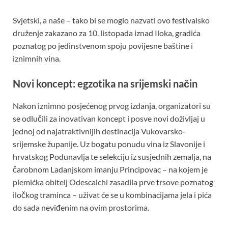
Svjetski, a naše – tako bi se moglo nazvati ovo festivalsko
druženje zakazano za 10. listopada iznad Iloka, gradića
poznatog po jedinstvenom spoju povijesne baštine i
iznimnih vina.
Novi koncept: egzotika na srijemski način
Nakon iznimno posjećenog prvog izdanja, organizatori su
se odlučili za inovativan koncept i posve novi doživljaj u
jednoj od najatraktivnijih destinacija Vukovarsko-
srijemske županije. Uz bogatu ponudu vina iz Slavonije i
hrvatskog Podunavlja te selekciju iz susjednih zemalja, na
čarobnom Ladanjskom imanju Principovac – na kojem je
plemićka obitelj Odescalchi zasadila prve trsove poznatog
iločkog traminca – uživat će se u kombinacijama jela i pića
do sada neviđenim na ovim prostorima.