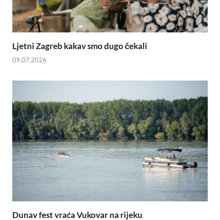
Ljetni Zagreb kakav smo dugo čekali
09.07.2026
Dunav fest vraća Vukovar na rijeku