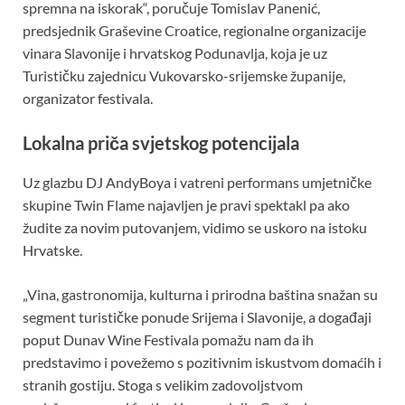
spremna na iskorak“, poručuje Tomislav Panenić,
predsjednik Graševine Croatice, regionalne organizacije
vinara Slavonije i hrvatskog Podunavlja, koja je uz
Turističku zajednicu Vukovarsko-srijemske županije,
organizator festivala.
Lokalna priča svjetskog potencijala
Uz glazbu DJ AndyBoya i vatreni performans umjetničke
skupine Twin Flame najavljen je pravi spektakl pa ako
žudite za novim putovanjem, vidimo se uskoro na istoku
Hrvatske.
„Vina, gastronomija, kulturna i prirodna baština snažan su
segment turističke ponude Srijema i Slavonije, a događaji
poput Dunav Wine Festivala pomažu nam da ih
predstavimo i povežemo s pozitivnim iskustvom domaćih i
stranih gostiju. Stoga s velikim zadovoljstvom