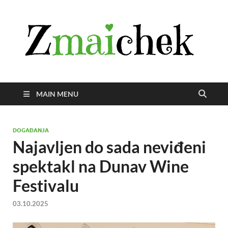
Z
Istra
svije
zmai
uživ
MAIN MENU
DOGAĐANJA
Najavljen do sada neviđeni
spektakl na Dunav Wine
Festivalu
03.10.2025