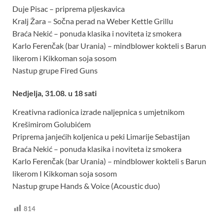
Duje Pisac – priprema pljeskavica
Kralj Žara – Sočna perad na Weber Kettle Grillu
Braća Nekić – ponuda klasika i noviteta iz smokera
Karlo Ferenčak (bar Urania) – mindblower kokteli s Barun
likerom i Kikkoman soja sosom
Nastup grupe Fired Guns
Nedjelja, 31.08. u 18 sati
Kreativna radionica izrade naljepnica s umjetnikom
Krešimirom Golubićem
Priprema janjećih koljenica u peki Limarije Sebastijan
Braća Nekić – ponuda klasika i noviteta iz smokera
Karlo Ferenčak (bar Urania) – mindblower kokteli s Barun
likerom I Kikkoman soja sosom
Nastup grupe Hands & Voice (Acoustic duo)
814