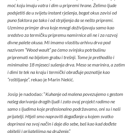
moć koju imaju vatra i dim u pripremi hrane. Želimo ljude
podsjetiti da u svijetu instant rješenja, bogat okus zavisi od
puno faktora pa tako i od strpljenja da se nešto pripremi.
Uzmimo primjer drva koje mnogi doživljavaju samo kao
sredstvo za termičku pripremu namirnice ali ne i za razvoj
divne palete okusa. Mi imamo vlastitu arhivu drva pod
nazivom “Wood wault” pa ćemo svinjsku potrbušinu
pripremati na bijelom grabu i trešnji. Tome je prethodilo i
minimalno 18 mjeseci sušenja drva. Meso se marinira, a zatim
i dimi te tek na kraju i termički obrađuje poznatije kao
“roštiljanje
”. rekao je Marin Nekić.
Josip je nadodao: “
Kuhanje od malena povezujemo s gestom
našeg darivanja dragih ljudi i zato ovaj projekt radimo ne
samo s ljudima koje profesionalno podržavamo, oni su i naši
prijatelji. Htjeli smo napraviti događanje u kojem svatko
doprinosi na svoj način i daje dio sebe, baš kao kad dođete
obitelji i prijateljima na druženje
.”