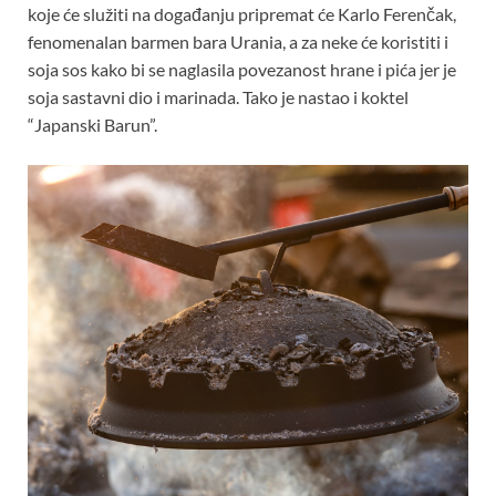
koje će služiti na događanju pripremat će Karlo Ferenčak,
fenomenalan barmen bara Urania, a za neke će koristiti i
soja sos kako bi se naglasila povezanost hrane i pića jer je
soja sastavni dio i marinada. Tako je nastao i koktel
“Japanski Barun”.