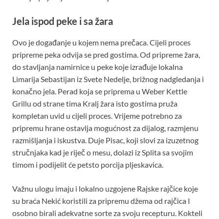
Jela ispod peke i sa žara
Ovo je događanje u kojem nema prečaca. Cijeli proces
pripreme peka odvija se pred gostima. Od pripreme žara,
do stavljanja namirnice u peke koje izrađuje lokalna
Limarija Sebastijan iz Svete Nedelje, brižnog nadgledanja i
konačno jela. Perad koja se priprema u Weber Kettle
Grillu od strane tima Kralj žara isto gostima pruža
kompletan uvid u cijeli proces. Vrijeme potrebno za
pripremu hrane ostavlja mogućnost za dijalog, razmjenu
razmišljanja i iskustva. Duje Pisac, koji slovi za izuzetnog
stručnjaka kad je riječ o mesu, dolazi iz Splita sa svojim
timom i podijelit će petsto porcija pljeskavica.
Važnu ulogu imaju i lokalno uzgojene Rajske rajčice koje
su braća Nekić koristili za pripremu džema od rajčica I
osobno birali adekvatne sorte za svoju recepturu. Kokteli