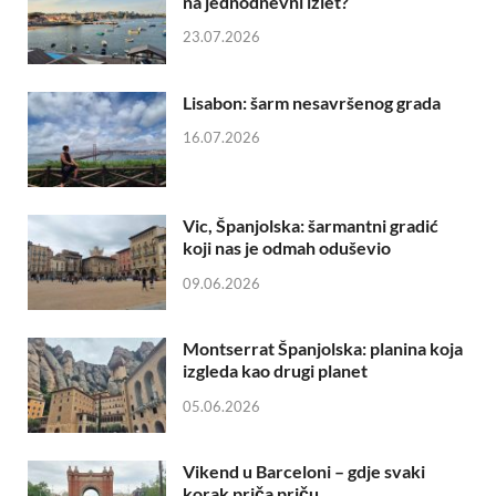
na jednodnevni izlet?
23.07.2026
Lisabon: šarm nesavršenog grada
16.07.2026
Vic, Španjolska: šarmantni gradić
koji nas je odmah oduševio
09.06.2026
Montserrat Španjolska: planina koja
izgleda kao drugi planet
05.06.2026
Vikend u Barceloni – gdje svaki
korak priča priču