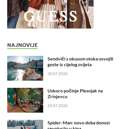
NAJNOVIJE
Sendviči s okusom otoka osvojili
goste iz cijelog svijeta
30.07.2026
Uskoro počinje Plesnjak na
Zrinjevcu
29.07.2026
Spider-Man: novo doba donosi
revoluciju u kina