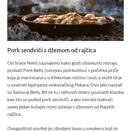
Pork sendviči s džemom od rajčica
Od braće Nekić saznajemo kako gosti obavezno moraju
probati Pork Belly (svinjsku potrbušinu) s početka priče
koja je marinirana u u Kikkoman mirinu i soyi, a služit će je
u ovalnim lepinjama vinkovačkog Pekara. Ovo jelo nazvali
su Samurai Belly. Bit će tu i njihovih dobro poznatih klasika
kao što su pulled pork sendviči, a ako morate izabrati
samo jedan kušajte novo izdanje s džemom od Rajskih
rajčica.
Ovogodišnji novitet je i dimljeni losos u smokeru koji će