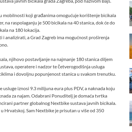
ustava javnih bicikala grada Zagreba, pod nazivom Bajs.
 mobilnosti koji građanima omogućuje korištenje bicikala
r, na raspolaganju je 500 bicikala na 40 stanica, dok će do
kala na 180 lokacija.
ti i analizirati, a Grad Zagreb ima mogućnost proširenja
bno.
kala, njihovo postavljanje na najmanje 180 stanica diljem
 sustava, operatere i nadzor te četverogodišnja usluga
ciklima i dovoljnu popunjenost stanica u svakom trenutku.
usluge iznosi 9.3 milijuna eura plus PDV, a naknada koju
knada za najam. Odabrani Ponuditelj je domaća tvrtka
cencirani partner globalnog Nextbike sustava javnih bicikala.
 u Hrvatskoj. Sam Nextbike je prisutan u više od 350