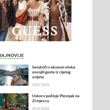
NAJNOVIJE
Sendviči s okusom otoka
osvojili goste iz cijelog
svijeta
30.07.2026
Uskoro počinje Plesnjak na
Zrinjevcu
29.07.2026