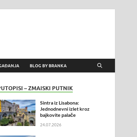
GAĐANJA
BLOG BY BRANKA
PUTOPISI – ZMAISKI PUTNIK
Sintra iz Lisabona:
Jednodnevni izlet kroz
bajkovite palače
24.07.2026