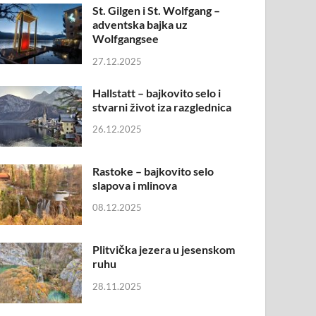
St. Gilgen i St. Wolfgang –
adventska bajka uz
Wolfgangsee
27.12.2025
Hallstatt – bajkovito selo i
stvarni život iza razglednica
26.12.2025
Rastoke – bajkovito selo
slapova i mlinova
08.12.2025
Plitvička jezera u jesenskom
ruhu
28.11.2025