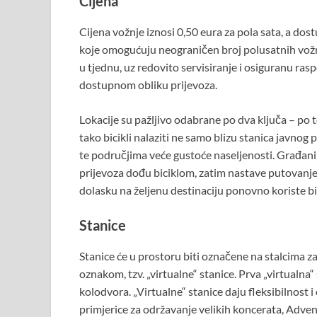
Cijena
Cijena vožnje iznosi 0,50 eura za pola sata, a dos
koje omogućuju neograničen broj polusatnih vožn
u tjednu, uz redovito servisiranje i osiguranu rasp
dostupnom obliku prijevoza.
Lokacije su pažljivo odabrane po dva ključa – po 
tako bicikli nalaziti ne samo blizu stanica javnog 
te područjima veće gustoće naseljenosti. Građani
prijevoza dođu biciklom, zatim nastave putovanje
dolasku na željenu destinaciju ponovno koriste bic
Stanice
Stanice će u prostoru biti označene na stalcima z
oznakom, tzv. „virtualne“ stanice. Prva „virtualn
kolodvora. „Virtualne“ stanice daju fleksibilnost 
primjerice za održavanje velikih koncerata, Advent