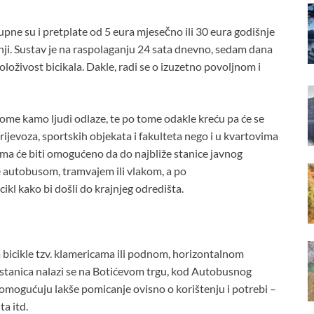
tupne su i pretplate od 5 eura mjesečno ili 30 eura godišnje
ji. Sustav je na raspolaganju 24 sata dnevno, sedam dana
oloživost bicikala. Dakle, radi se o izuzetno povoljnom i
tome kamo ljudi odlaze, te po tome odakle kreću pa će se
prijevoza, sportskih objekata i fakulteta nego i u kvartovima
ma će biti omogućeno da do najbliže stanice javnog
 autobusom, tramvajem ili vlakom, a po
ikl kako bi došli do krajnjeg odredišta.
a bicikle tzv. klamericama ili podnom, horizontalnom
a“ stanica nalazi se na Botićevom trgu, kod Autobusnog
i omogućuju lakše pomicanje ovisno o korištenju i potrebi –
a itd.