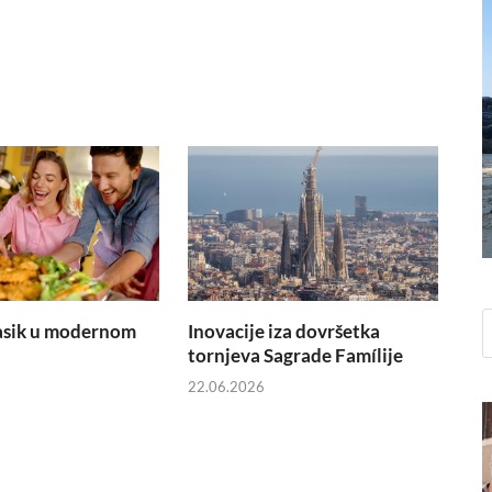
asik u modernom
Inovacije iza dovršetka
tornjeva Sagrade Famílije
22.06.2026