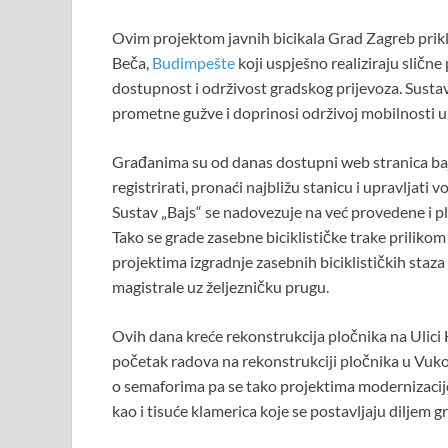
Ovim projektom javnih bicikala Grad Zagreb prik
Beča,
Budimpešte
koji uspješno realiziraju slične
dostupnost i održivost gradskog prijevoza. Sustav
prometne gužve i doprinosi održivoj mobilnosti u
Građanima su od danas dostupni web stranica bajs
registrirati, pronaći najbližu stanicu i upravljati 
Sustav „Bajs“ se nadovezuje na već provedene i pl
Tako se grade zasebne biciklističke trake prilikom 
projektima izgradnje zasebnih biciklističkih staza 
magistrale uz željezničku prugu.
Ovih dana kreće rekonstrukcija pločnika na Ulici 
početak radova na rekonstrukciji pločnika u Vukova
o semaforima pa se tako projektima modernizacije
kao i tisuće klamerica koje se postavljaju diljem g