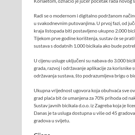
Korlaetom, označio je jučer početak rada novog s
Radi se o modernom i digitalno podržanom načinu
u svakodnevnim putovanjima. U prvoj fazi, od juče
kraja listopada biti postavljeno ukupno 2.000 bici
Tijekom prve godine korištenja, sustav će se prati
sustava s dodatnih 1.000 bicikala ako bude potre
U cijenu usluge uključeni su nabava do 3.000 bici
grada, razvoj i održavanje aplikacije za korisnike
održavanja sustava, što podrazumijeva brigu o bi
Ukupna vrijednost ugovora koja obuhvaća sve ove 
grad plaća bit će umanjena za 70% prihoda od na
Sustav javnih bicikala d.o.o. iz Zagreba koja je li
Danas je ta usluga dostupna u više od 45 gradova
gradova u svijetu.