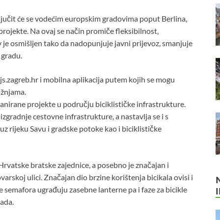
ljučit će se vodećim europskim gradovima poput Berlina,
 projekte. Na ovaj se način promiče fleksibilnost,
 je osmišljen tako da nadopunjuje javni prijevoz, smanjuje
 gradu.
.zagreb.hr i mobilna aplikacija putem kojih se mogu
vožnjama.
anirane projekte u području biciklističke infrastrukture.
izgradnje cestovne infrastrukture, a nastavlja se i s
uz rijeku Savu i gradske potoke kao i biciklističke
Hrvatske bratske zajednice, a posebno je značajan i
rskoj ulici. Značajan dio brzine korištenja bicikala ovisi i
 semafora ugrađuju zasebne lanterne pa i faze za bicikle
rada.