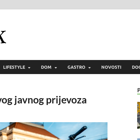
Zmaichek
Istraži svijet i zmaiski uživaj
LIFESTYLE
DOM
GASTRO
NOVOSTI
DO
vog javnog prijevoza