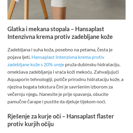
Glatka i mekana stopala – Hansaplast
Intenzivna krema protiv zadebljane kože
Zadebljana i suha koža, posebno na petama, česta je
pojava ljeti.
Hansaplast Intenzivna krema protiv
zadebljane kože s 20% ureje
pruža dubinsku hidrataciju,
omekšava zadebljanja i vraća koži mekoću. Zahvaljujući
Aquaporin tehnologiji, potiče prirodnu hidrataciju kože, a
njezina bogata tekstura čini je savršenim izborom za
večernju njegu. Nanesite je prije spavanja, obucite
pamučne čarape i pustite da djeluje tijekom noći.
Rješenje za kurje oči – Hansaplast flaster
protiv kurjih očiju