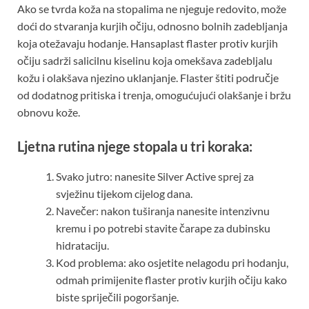
Ako se tvrda koža na stopalima ne njeguje redovito, može
doći do stvaranja kurjih očiju, odnosno bolnih zadebljanja
koja otežavaju hodanje. Hansaplast flaster protiv kurjih
očiju sadrži salicilnu kiselinu koja omekšava zadebljalu
kožu i olakšava njezino uklanjanje. Flaster štiti područje
od dodatnog pritiska i trenja, omogućujući olakšanje i bržu
obnovu kože.
Ljetna rutina njege stopala u tri koraka:
Svako jutro: nanesite Silver Active sprej za
svježinu tijekom cijelog dana.
Navečer: nakon tuširanja nanesite intenzivnu
kremu i po potrebi stavite čarape za dubinsku
hidrataciju.
Kod problema: ako osjetite nelagodu pri hodanju,
odmah primijenite flaster protiv kurjih očiju kako
biste spriječili pogoršanje.