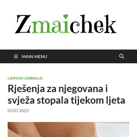
Z
Istra
svije
zmai
uživ
MAIN MENU
LJEPOTA I ZDRAVLJE
Rješenja za njegovana i
svježa stopala tijekom ljeta
03.07.2025