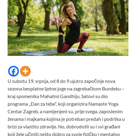
U subotu 19. srpnja, od 8 do 9 ujutro započinje nova
sezona besplatne ljetne joge na zagrebačkom Bundeku –
kraj spomenika Mahatmi Gandhiju. Satovi su dio
programa „Dan za tebe“, koji organizira Namaste Yoga
Centar Zagreb, a namijenjeni su, prije svega, zaposlenim
ženama i majkama kojima je potreban predah i podrška u
brizi za vlastito zdravlje. No, dobrodošli su i svi građani
koji žele učiniti nešto dobro za svoje fizičko i mentalno