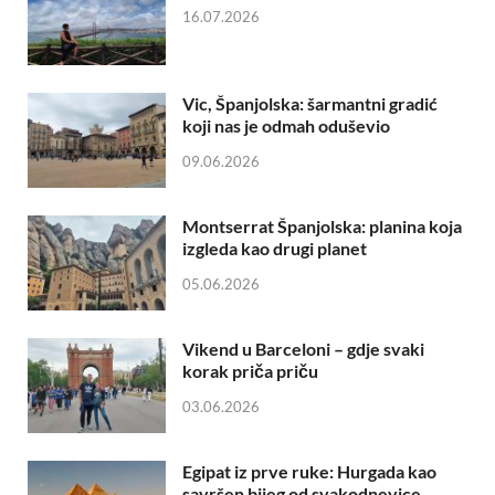
16.07.2026
Vic, Španjolska: šarmantni gradić
koji nas je odmah oduševio
09.06.2026
Montserrat Španjolska: planina koja
izgleda kao drugi planet
05.06.2026
Vikend u Barceloni – gdje svaki
korak priča priču
03.06.2026
Egipat iz prve ruke: Hurgada kao
savršen bijeg od svakodnevice