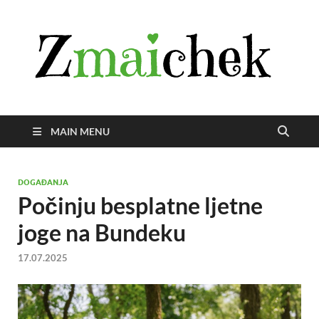
Z
Istra
svije
zmai
uživ
MAIN MENU
DOGAĐANJA
Počinju besplatne ljetne
joge na Bundeku
17.07.2025