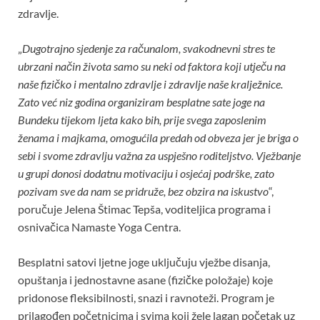
zdravlje.
„
Dugotrajno sjedenje za računalom, svakodnevni stres te
ubrzani način života samo su neki od faktora koji utječu na
naše fizičko i mentalno zdravlje i zdravlje naše kralježnice.
Zato već niz godina organiziram besplatne sate joge na
Bundeku tijekom ljeta kako bih, prije svega zaposlenim
ženama i majkama, omogućila predah od obveza jer je briga o
sebi i svome zdravlju važna za uspješno roditeljstvo. Vježbanje
u grupi donosi dodatnu motivaciju i osjećaj podrške, zato
pozivam sve da nam se pridruže, bez obzira na iskustvo
“,
poručuje Jelena Štimac Tepša, voditeljica programa i
osnivačica Namaste Yoga Centra.
Besplatni satovi ljetne joge uključuju vježbe disanja,
opuštanja i jednostavne asane (fizičke položaje) koje
pridonose fleksibilnosti, snazi i ravnoteži. Program je
prilagođen početnicima i svima koji žele lagan početak uz