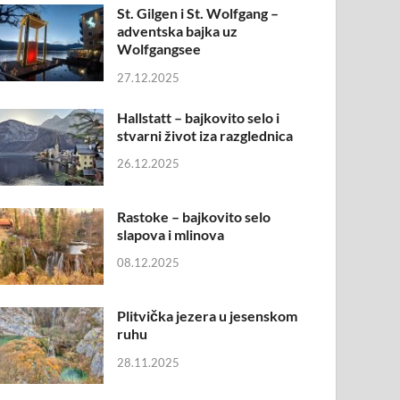
St. Gilgen i St. Wolfgang –
adventska bajka uz
Wolfgangsee
27.12.2025
Hallstatt – bajkovito selo i
stvarni život iza razglednica
26.12.2025
Rastoke – bajkovito selo
slapova i mlinova
08.12.2025
Plitvička jezera u jesenskom
ruhu
28.11.2025