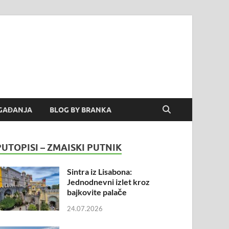
GAĐANJA
BLOG BY BRANKA
PUTOPISI – ZMAISKI PUTNIK
Sintra iz Lisabona:
Jednodnevni izlet kroz
bajkovite palače
24.07.2026