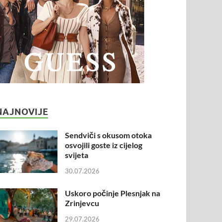
NAJNOVIJE
Sendviči s okusom otoka
osvojili goste iz cijelog
svijeta
30.07.2026
Uskoro počinje Plesnjak na
Zrinjevcu
29.07.2026