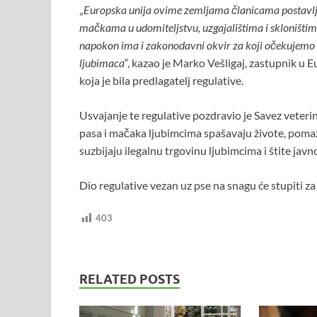
„
Europska unija ovime zemljama članicama postavlja 
mačkama u udomiteljstvu, uzgajalištima i skloništ
napokon ima i zakonodavni okvir za koji očekujemo da
ljubimaca
“, kazao je Marko Vešligaj, zastupnik u 
koja je bila predlagatelj regulative.
Usvajanje te regulative pozdravio je Savez veterin
pasa i mačaka ljubimcima spašavaju živote, pomažu
suzbijaju ilegalnu trgovinu ljubimcima i štite javno
Dio regulative vezan uz pse na snagu će stupiti za
403
RELATED POSTS