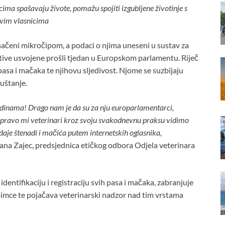
ima spašavaju živote, pomažu spojiti izgubljene životinje s
ovim vlasnicima
označeni mikročipom, a podaci o njima uneseni u sustav za
ulative usvojene prošli tjedan u Europskom parlamentu. Riječ
pasa i mačaka te njihovu sljedivost. Njome se suzbijaju
uštanje.
godinama! Drago nam je da su za nju europarlamentarci,
, upravo mi veterinari kroz svoju svakodnevnu praksu vidimo
odaje štenadi i mačića putem internetskih oglasnika,
atjana Zajec, predsjednica etičkog odbora Odjela veterinara
entifikaciju i registraciju svih pasa i mačaka, zabranjuje
bimce te pojačava veterinarski nadzor nad tim vrstama