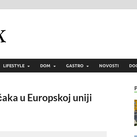
Zmaichek
Istraži svijet i zmaiski uživaj
LIFESTYLE
DOM
GASTRO
NOVOSTI
DO
aka u Europskoj uniji