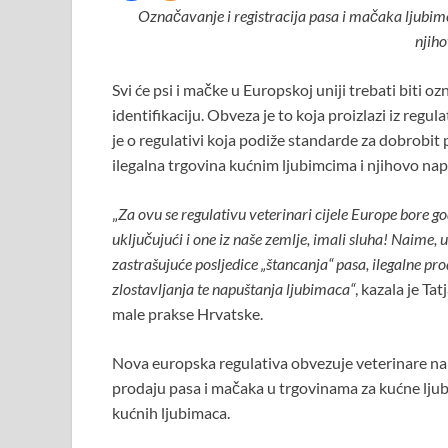
Označavanje i registracija pasa i mačaka ljubimc
njih
Svi će psi i mačke u Europskoj uniji trebati biti 
identifikaciju. Obveza je to koja proizlazi iz reg
je o regulativi koja podiže standarde za dobrobit 
ilegalna trgovina kućnim ljubimcima i njihovo nap
„
Za ovu se regulativu veterinari cijele Europe bore 
uključujući i one iz naše zemlje, imali sluha! Naime
zastrašujuće posljedice „štancanja“ pasa, ilegalne pr
zlostavljanja te napuštanja ljubimaca“
, kazala je T
male prakse Hrvatske.
Nova europska regulativa obvezuje veterinare na id
prodaju pasa i mačaka u trgovinama za kućne lju
kućnih ljubimaca.