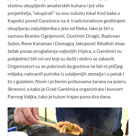
stotinu okupljenih amaterskih kuhara i još više
posjetitelja, “okupirali” su ovu subotu lokal Kod bake u
Kapelici pored Garešnice na 4. tradicionalnom godišnjem
okupljanju zaljubljenika u jela od fileka. Iako je žiri u
sastavu Branko Ognjenović, Gostimir Dragić, Radovan
Subin, Rene Karaman i Domagoj Jakopović Ribafish imao
težak posao proglašenja najboljih tripica, u Garešnici su
pobjednici bili svi oni koji su došli i dobro se zabavili.
Organizatori su se pobrinuli da gostima ne fali ni ptičjeg
mlijeka, nahranili putnike iz udaljenijih zemalja i u petak i
to s gulašem, fišom i prženim potkovama šarana na jezeru
Skresovi, a kako je Grad Garešnica organizirala i koncert
Parnog Valjka, tako je tulum trajao puna dva dana.