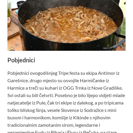
Pobjednici
Pobjednici ovogodišnjeg Tripe festa su ekipa Antimor iz
Garešnice, drugo mjesto su osvojile Harmičanke iz
Harmice a treči su kuhari iz OGG Trnka iz Nove Gradiške.
Svi ostali su bili četvrti. Posebno je bilo lijepo vidjeti mlade
natjecatelje iz Pule, čak tri ekipe iz dalekog, a po tripicama
toliko bliskog Sinja, vesele Slovence iz Sodražice s mini
busom i harmonikom, komšije iz Kikinde s njihovim
tradicionalnim zamotanim sirom, legendarne i
nezamjenjive Fudu iz Bihaća i Đuru iz Pečuha, pa stare