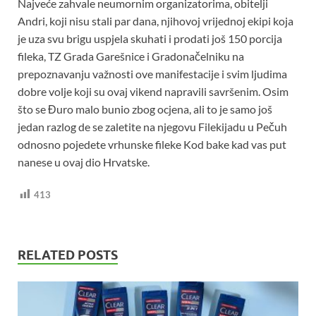
Najveće zahvale neumornim organizatorima, obitelji
Andri, koji nisu stali par dana, njihovoj vrijednoj ekipi koja
je uza svu brigu uspjela skuhati i prodati još 150 porcija
fileka, TZ Grada Garešnice i Gradonačelniku na
prepoznavanju važnosti ove manifestacije i svim ljudima
dobre volje koji su ovaj vikend napravili savršenim. Osim
što se Đuro malo bunio zbog ocjena, ali to je samo još
jedan razlog de se zaletite na njegovu Filekijadu u Pečuh
odnosno pojedete vrhunske fileke Kod bake kad vas put
nanese u ovaj dio Hrvatske.
413
RELATED POSTS