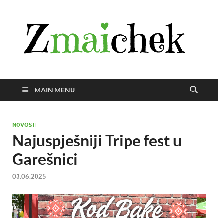
Z
Istra
svije
zmai
uživ
MAIN MENU
NOVOSTI
Najuspješniji Tripe fest u
Garešnici
03.06.2025