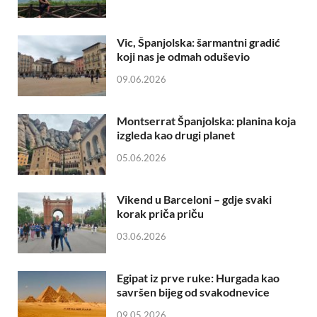
Vic, Španjolska: šarmantni gradić
koji nas je odmah oduševio
09.06.2026
Montserrat Španjolska: planina koja
izgleda kao drugi planet
05.06.2026
Vikend u Barceloni – gdje svaki
korak priča priču
03.06.2026
Egipat iz prve ruke: Hurgada kao
savršen bijeg od svakodnevice
09.05.2026