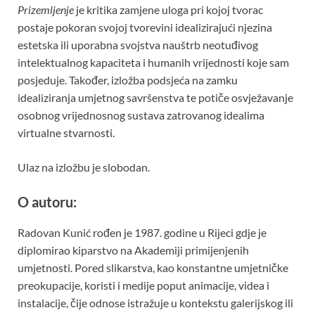
Prizemljenje
je kritika zamjene uloga pri kojoj tvorac
postaje pokoran svojoj tvorevini idealizirajući njezina
estetska ili uporabna svojstva nauštrb neotuđivog
intelektualnog kapaciteta i humanih vrijednosti koje sam
posjeduje. Također, izložba podsjeća na zamku
idealiziranja umjetnog savršenstva te potiče osvježavanje
osobnog vrijednosnog sustava zatrovanog idealima
virtualne stvarnosti.
Ulaz na izložbu je slobodan.
O autoru:
Radovan Kunić rođen je 1987. godine u Rijeci gdje je
diplomirao kiparstvo na Akademiji primijenjenih
umjetnosti. Pored slikarstva, kao konstantne umjetničke
preokupacije, koristi i medije poput animacije, videa i
instalacije, čije odnose istražuje u kontekstu galerijskog ili