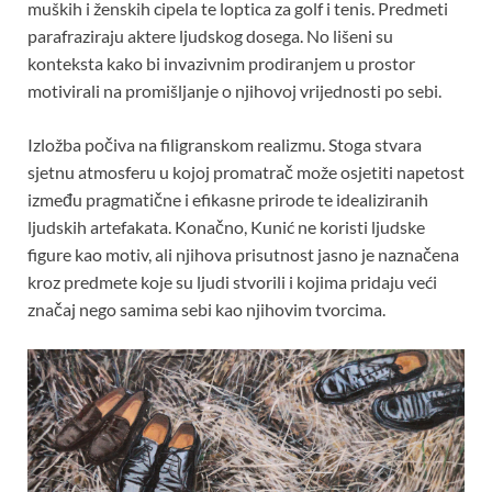
muških i ženskih cipela te loptica za golf i tenis. Predmeti
parafraziraju aktere ljudskog dosega. No lišeni su
konteksta kako bi invazivnim prodiranjem u prostor
motivirali na promišljanje o njihovoj vrijednosti po sebi.
Izložba počiva na filigranskom realizmu. Stoga stvara
sjetnu atmosferu u kojoj promatrač može osjetiti napetost
između pragmatične i efikasne prirode te idealiziranih
ljudskih artefakata. Konačno, Kunić ne koristi ljudske
figure kao motiv, ali njihova prisutnost jasno je naznačena
kroz predmete koje su ljudi stvorili i kojima pridaju veći
značaj nego samima sebi kao njihovim tvorcima.