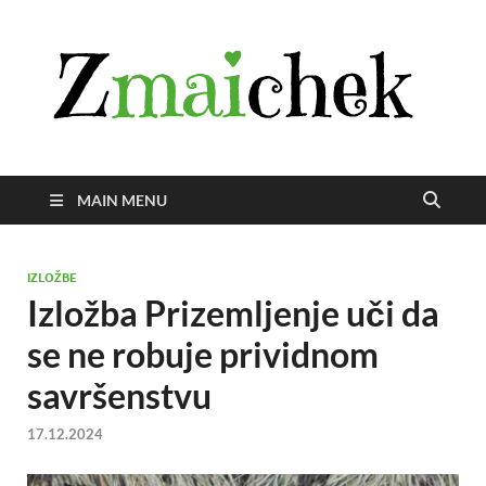
Z
Istra
svije
zmai
uživ
MAIN MENU
IZLOŽBE
Izložba Prizemljenje uči da
se ne robuje prividnom
savršenstvu
17.12.2024