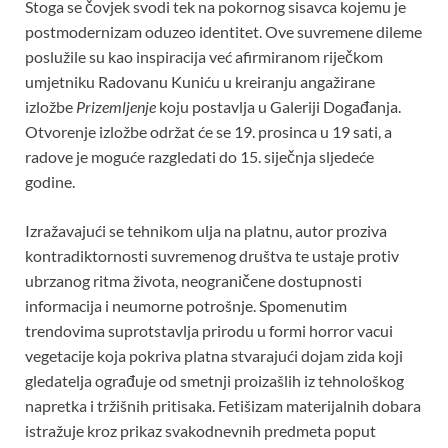
Stoga se čovjek svodi tek na pokornog sisavca kojemu je
postmodernizam oduzeo identitet. Ove suvremene dileme
poslužile su kao inspiracija već afirmiranom riječkom
umjetniku Radovanu Kuniću u kreiranju angažirane
izložbe
Prizemljenje
koju postavlja u Galeriji Događanja.
Otvorenje izložbe održat će se 19. prosinca u 19 sati, a
radove je moguće razgledati do 15. siječnja sljedeće
godine.
Izražavajući se tehnikom ulja na platnu, autor proziva
kontradiktornosti suvremenog društva te ustaje protiv
ubrzanog ritma života, neograničene dostupnosti
informacija i neumorne potrošnje. Spomenutim
trendovima suprotstavlja prirodu u formi horror vacui
vegetacije koja pokriva platna stvarajući dojam zida koji
gledatelja ograđuje od smetnji proizašlih iz tehnološkog
napretka i tržišnih pritisaka. Fetišizam materijalnih dobara
istražuje kroz prikaz svakodnevnih predmeta poput