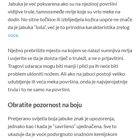
Jabuka je već pokvarena ako su na njezinoj površini
vidljive trule, tamnosmeđe mrlje koje su vrlo meke na
dodir. No sitne točkice ili izblijedjela kožica uopće ne znače
da je jabuka “loša”, već je to prirodna karakteristika zrelog
voća
.
Nježno prebrišite mjesto na kojem se nalazi sumnjiva mrlja
i uvjerite se da je doista riječ o truleži, a ne o prljavštini.
Tragovi udaraca mogu biti manji i plići pa ih neće biti
problem ukloniti nožem. Ali ako na jabuci postoji veliko
udubljenje ili veća meka površina, onda je najvjerojatnije
trula i to ne samo na površini.
Obratite pozornost na boju
Pretjerano svijetla boja jabuke znak je upozorenja,
jednako kao i kada je “savršeno” ujednačena. Sve to
ukazuje da je voće podvrgnuto snažnom kemijskom