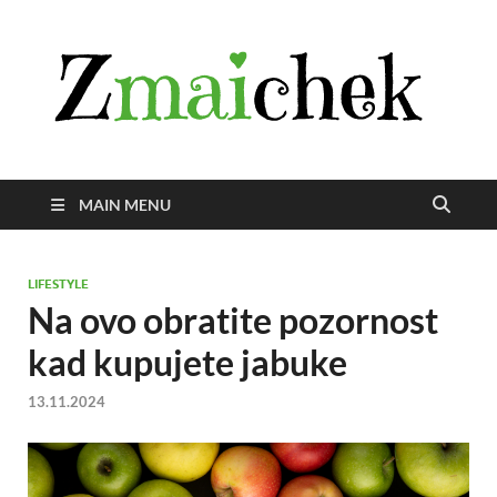
Z
Istra
svije
zmai
uživ
MAIN MENU
LIFESTYLE
Na ovo obratite pozornost
kad kupujete jabuke
13.11.2024