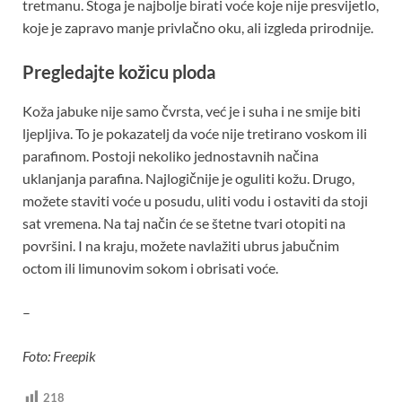
tretmanu. Stoga je najbolje birati voće koje nije presvijetlo,
koje je zapravo manje privlačno oku, ali izgleda prirodnije.
Pregledajte kožicu ploda
Koža jabuke nije samo čvrsta, već je i suha i ne smije biti
ljepljiva. To je pokazatelj da voće nije tretirano voskom ili
parafinom. Postoji nekoliko jednostavnih načina
uklanjanja parafina. Najlogičnije je oguliti kožu. Drugo,
možete staviti voće u posudu, uliti vodu i ostaviti da stoji
sat vremena. Na taj način će se štetne tvari otopiti na
površini. I na kraju, možete navlažiti ubrus jabučnim
octom ili limunovim sokom i obrisati voće.
–
Foto: Freepik
218