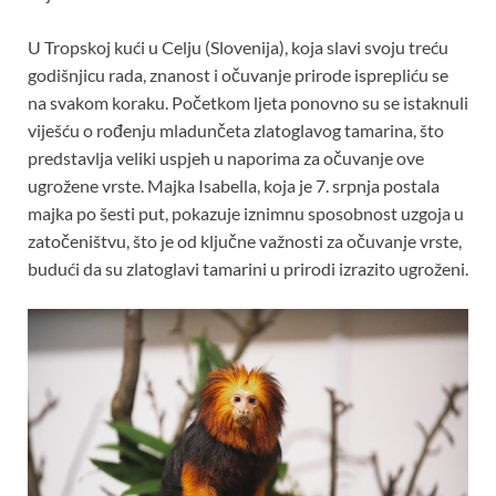
U Tropskoj kući u Celju (Slovenija), koja slavi svoju treću
godišnjicu rada, znanost i očuvanje prirode isprepliću se
na svakom koraku. Početkom ljeta ponovno su se istaknuli
viješću o rođenju mladunčeta zlatoglavog tamarina, što
predstavlja veliki uspjeh u naporima za očuvanje ove
ugrožene vrste. Majka Isabella, koja je 7. srpnja postala
majka po šesti put, pokazuje iznimnu sposobnost uzgoja u
zatočeništvu, što je od ključne važnosti za očuvanje vrste,
budući da su zlatoglavi tamarini u prirodi izrazito ugroženi.