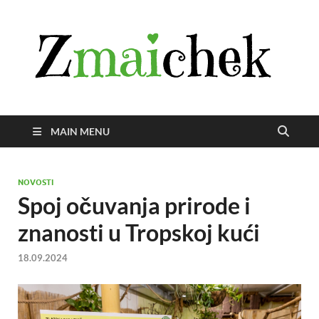
Z
Istra
svije
zmai
uživ
MAIN MENU
NOVOSTI
Spoj očuvanja prirode i
znanosti u Tropskoj kući
18.09.2024