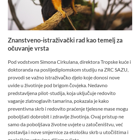
Znanstveno-istraživački rad kao temelj za
očuvanje vrsta
Pod vodstvom Simona Cirkulana, direktora Tropske kuće i
doktoranda na poslijediplomskom studiju na ZRC SAZU,
provodi se važno istraživačko djelo koje donosi nove
uvide u životinje pod brigom čovjeka. Nedavno
predstavljena pilot-studija, koja uključuje redovito
vaganje zlatnoglavih tamarina, pokazala je kako
preventivna skrb i redovito praćenje tjelesne mase mogu
poboljšati dobrobit i zdravlje životinja. Ovaj pristup ne
samo da poboljšava životne uvjete u zatočeništvu, već
postavlja i nove smjernice za etološku skrb u utočištima i
zoološkim vrtovima diljem svijeta.