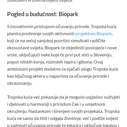
Pogled u budućnost: Biopark
S inovativnim pristupom očuvanju prirode, Tropska kuća
planira proširenje svojih aktivnosti
projektom Biopark
,
koji će na većoj vanjskoj površini simulirati različite
ekosustave svijeta. Biopark će objediniti postojeće i nove
vrste, uključujući neke koje će prvi put stići u Sloveniju,
poput nilskih konja, nizinskih tapira i gibona. Ovaj
ambiciozni projekt dodatno će ojačati ulogu Tropske kuće
kao ključnog aktera u naporima za očuvanje prirode i
obrazovanju.
Tropska kuća već pokazuje da je moguće uspješno suživjeti
i djelovati u harmoniji s prirodom čak i u umjetnom
okruženju. Nastavkom i širenjem svojih projekata, Tropska
kuća ne samo da štiti i odgaja životinje, već i podiže svijest
o važnosti očuvanja prirode te educira i uključuje lokalnu i