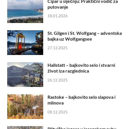
Cipar u siječnju: Praktični vodič za
putovanje
18.01.2026
St. Gilgen i St. Wolfgang – adventska
bajka uz Wolfgangsee
27.12.2025
Hallstatt – bajkovito selo i stvarni
život iza razglednica
26.12.2025
Rastoke – bajkovito selo slapova i
mlinova
08.12.2025
Plitvička jezera u jesenskom ruhu