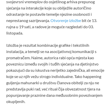
svojevrsni vremeplov do osjetilnog arhiva prepunog
sjećanja na interakcije koje su obilježile autoričino
odrastanje te postavile temelje njezine osobnosti i
neprestanog sazrijevanja.
Otvorenje izložbe
bit će 13.
rujna u 19 sati, a radove je moguće razgledati do 03.
listopada.
Izložba je rezultat kombinacije grafike i tekstilnih
instalacija, a temelji se na asocijativnoj komunikaciji s
promatračem. Naime, autorica rabi opća mjesta kao
poveznicu između svojih i tuđih sjećanja na djetinjstvo
pokazujući da su iskustva nerijetko zajednička, ali emocije
koje se uz njih vežu strogo individualne. Tako happening
guljenja mahunarki u društvu članova obitelji za nju ne
predstavlja puki rad, već ritual čija obvezatnost tjera na
popunjavanje praznine dana međusobnim povezivanjem
okupljenih.