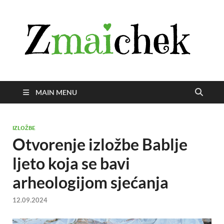
Z
Istra
svije
zmai
uživ
MAIN MENU
IZLOŽBE
Otvorenje izložbe Bablje
ljeto koja se bavi
arheologijom sjećanja
12.09.2024