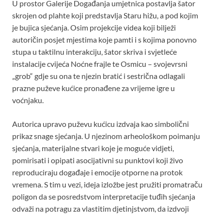
U prostor Galerije Događanja umjetnica postavlja šator
skrojen od plahte koji predstavlja Staru hižu, a pod kojim
je bujica sjećanja. Osim projekcije videa koji bilježi
autoričin posjet mjestima koje pamti i s kojima ponovno
stupa u taktilnu interakciju, šator skriva i svjetleće
instalacije cvijeća Noćne frajle te Osmicu – svojevrsni
„grob“ gdje su ona te njezin bratić i sestrična odlagali
prazne puževe kućice pronađene za vrijeme igre u
voćnjaku.
Autorica upravo puževu kućicu izdvaja kao simbolični
prikaz snage sjećanja. U njezinom arheološkom poimanju
sjećanja, materijalne stvari koje je moguće vidjeti,
pomirisati i opipati asocijativni su punktovi koji živo
reproduciraju događaje i emocije otporne na protok
vremena. S tim u vezi, ideja izložbe jest pružiti promatraču
poligon da se posredstvom interpretacije tuđih sjećanja
odvaži na potragu za vlastitim djetinjstvom, da izdvoji