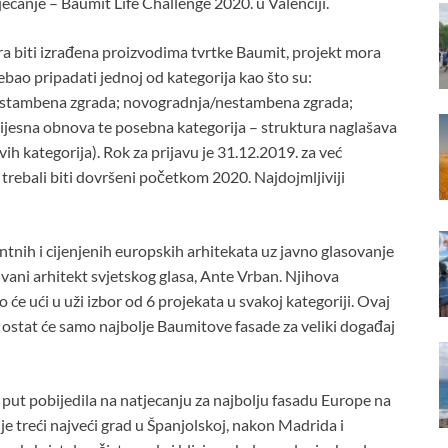
anje – Baumit Life Challenge 2020. u Valenciji.
ra biti izrađena proizvodima tvrtke Baumit, projekt mora
rebao pripadati jednoj od kategorija kao što su:
šestambena zgrada; novogradnja/nestambena zgrada;
ijesna obnova te posebna kategorija – struktura naglašava
vih kategorija). Rok za prijavu je 31.12.2019. za već
i trebali biti dovršeni početkom 2020. Najdojmljiviji
ntnih i cijenjenih europskih arhitekata uz javno glasovanje
vani arhitekt svjetskog glasa, Ante Vrban. Njihova
o će ući u uži izbor od 6 projekata u svakoj kategoriji. Ovaj
 ostat će samo najbolje Baumitove fasade za veliki događaj
 put pobijedila na natjecanju za najbolju fasadu Europe na
 je treći najveći grad u Španjolskoj, nakon Madrida i