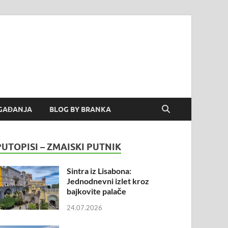
GAĐANJA
BLOG BY BRANKA
PUTOPISI – ZMAISKI PUTNIK
Sintra iz Lisabona:
Jednodnevni izlet kroz
bajkovite palače
24.07.2026