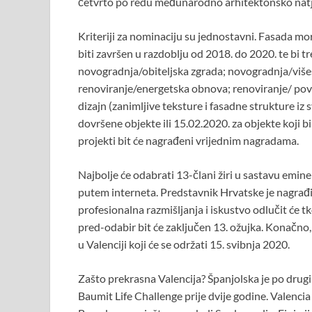
četvrto po redu međunarodno arhitektonsko natjec
Kriteriji za nominaciju su jednostavni. Fasada mo
biti završen u razdoblju od 2018. do 2020. te bi t
novogradnja/obiteljska zgrada; novogradnja/vi
renoviranje/energetska obnova; renoviranje/ pov
dizajn (zanimljive teksture i fasadne strukture iz s
dovršene objekte ili 15.02.2020. za objekte koji b
projekti bit će nagrađeni vrijednim nagradama.
Najbolje će odabrati 13-člani žiri u sastavu emine
putem interneta. Predstavnik Hrvatske je nagrađi
profesionalna razmišljanja i iskustvo odlučit će tk
pred-odabir bit će zaključen 13. ožujka. Konačno,
u Valenciji koji će se održati 15. svibnja 2020.
Zašto prekrasna Valencija? Španjolska je po drugi
Baumit Life Challenge prije dvije godine. Valencia