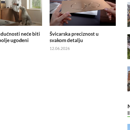
ućnosti neće biti
Švicarska preciznost u
e bolje ugođeni
svakom detalju
12.06.2026