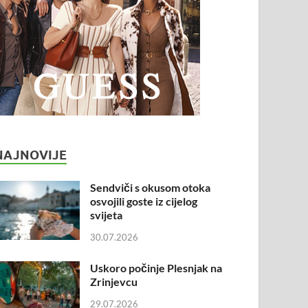
NAJNOVIJE
Sendviči s okusom otoka
osvojili goste iz cijelog
svijeta
30.07.2026
Uskoro počinje Plesnjak na
Zrinjevcu
29.07.2026