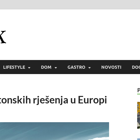
Zmaichek
Istraži svijet i zmaiski uživaj
LIFESTYLE
DOM
GASTRO
NOVOSTI
DO
tonskih rješenja u Europi