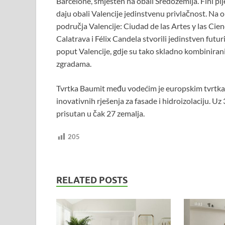
Barcelone, smješten na obali Sredozemlja. Fini pij
daju obali Valencije jedinstvenu privlačnost. Na ob
područja Valencije: Ciudad de las Artes y las Cien
Calatrava i Félix Candela stvorili jedinstven futu
poput Valencije, gdje su tako skladno kombiniran
zgradama.
Tvrtka Baumit među vodećim je europskim tvrtkam
inovativnih rješenja za fasade i hidroizolaciju. Uz
prisutan u čak 27 zemalja.
205
RELATED POSTS