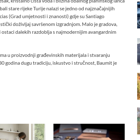
esak, kristalno čista voda i blizina obalnog planinskog lanca
ali stare rijeke Turije nalazi se jedno od najznačajnijih
cias (Grad umjetnosti i znanosti) gdje su Santiago
ristički doživljaj savršenom izgradnjom. Malo je gradova,
i ostaci dalekih razdoblja s najmodernijim avangardnim
a u proizvodnji građevinskih materijala i stvaranju
 30 godina dugu tradiciju, iskustvo i stručnost, Baumit je