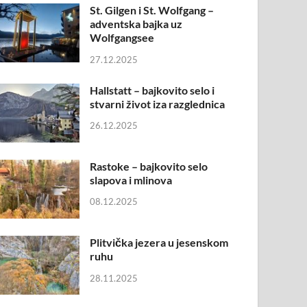
St. Gilgen i St. Wolfgang –
adventska bajka uz
Wolfgangsee
27.12.2025
Hallstatt – bajkovito selo i
stvarni život iza razglednica
26.12.2025
Rastoke – bajkovito selo
slapova i mlinova
08.12.2025
Plitvička jezera u jesenskom
ruhu
28.11.2025