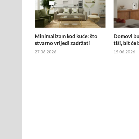
Minimalizam kod kuće: što
Domovi bud
stvarno vrijedi zadržati
tiši, bit ć
27.06.2026
15.06.2026