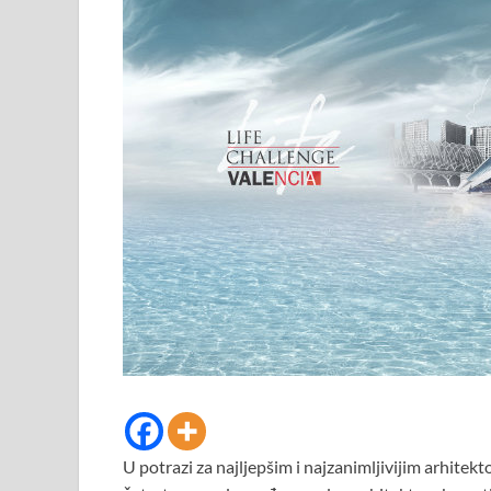
U potrazi za najljepšim i najzanimljivijim arhitek