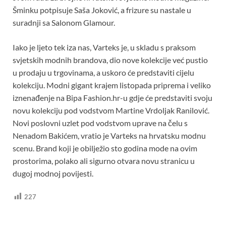
Šminku potpisuje Saša Joković, a frizure su nastale u
suradnji sa Salonom Glamour.
Iako je ljeto tek iza nas, Varteks je, u skladu s praksom
svjetskih modnih brandova, dio nove kolekcije već pustio
u prodaju u trgovinama, a uskoro će predstaviti cijelu
kolekciju. Modni gigant krajem listopada priprema i veliko
iznenađenje na Bipa Fashion.hr-u gdje će predstaviti svoju
novu kolekciju pod vodstvom Martine Vrdoljak Ranilović.
Novi poslovni uzlet pod vodstvom uprave na čelu s
Nenadom Bakićem, vratio je Varteks na hrvatsku modnu
scenu. Brand koji je obilježio sto godina mode na ovim
prostorima, polako ali sigurno otvara novu stranicu u
dugoj modnoj povijesti.
227