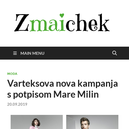
Z
Istra
svije
zmai
uživ
MAIN MENU
MODA
Varteksova nova kampanja
s potpisom Mare Milin
20.09.2019