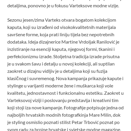
detaljima, ponovno je u fokusu Varteksove modne vizije.
Sezonu jesen/zima Varteks otvara bogatom kolekcijom
kaputa, koji su izrađeni od visokokvalitetnih materijala
savršene forme, koja prati liniju tijela bez nepotrebnih
dodataka. Ideja dizajnerice Martine Vrdoljak Ranilović je
inzistiranje na esenciji kaputa, njegovoj formi, tkanini i
perfekcionizmu izrade. Stoljetna tradicija izrade prisutna
je u svakom šavu i detalju u novoj kolekciji, ali suptilan
zaokret u dizajnu vidljiv je u detaljima koji su fuzija
klasičnog i suvremenog. Nova kampanja prikazuje kapute i
stylinge u varijanti moderne žene i muškarca koji vole
kvalitetu, jednostavnost i funkcionalnu estetiku. Zaokret u
Varteksovoj viziji i poslovanju predstavlja i kreativni tim
koji stoji iza nove kampanje. Fotografije potpisuje jedna od
najboljih hrvatskih modnih fotografkinja Mare Milin, dok
je styling osmislio poznati stilist Petar Trbović poznat po
svom radu za brojne hrvatske i svjetske modne magazine.