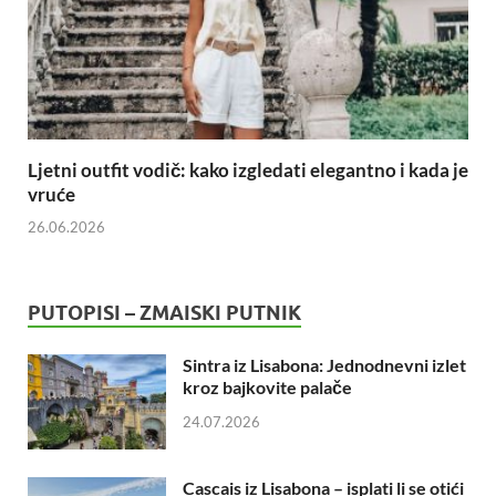
Ljetni outfit vodič: kako izgledati elegantno i kada je
vruće
26.06.2026
PUTOPISI – ZMAISKI PUTNIK
Sintra iz Lisabona: Jednodnevni izlet
kroz bajkovite palače
24.07.2026
Cascais iz Lisabona – isplati li se otići