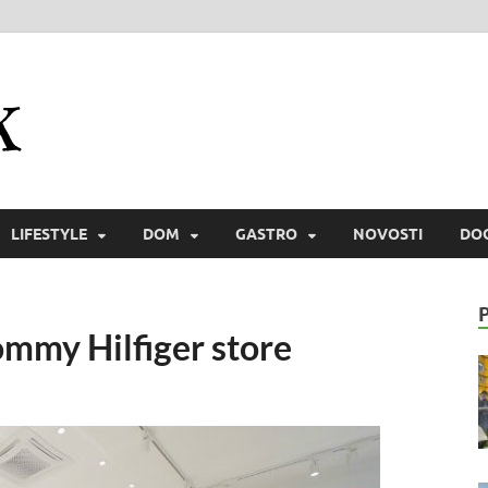
Zmaichek
Istraži svijet i zmaiski uživaj
LIFESTYLE
DOM
GASTRO
NOVOSTI
DO
ommy Hilfiger store