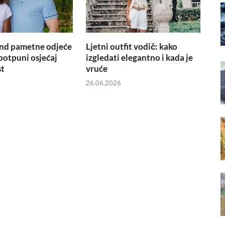
nd pametne odjeće
Ljetni outfit vodič: kako
 potpuni osjećaj
izgledati elegantno i kada je
st
vruće
26.06.2026