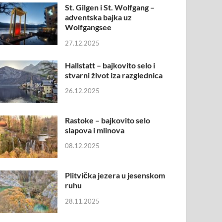
St. Gilgen i St. Wolfgang –
adventska bajka uz
Wolfgangsee
27.12.2025
Hallstatt – bajkovito selo i
stvarni život iza razglednica
26.12.2025
Rastoke – bajkovito selo
slapova i mlinova
08.12.2025
Plitvička jezera u jesenskom
ruhu
28.11.2025