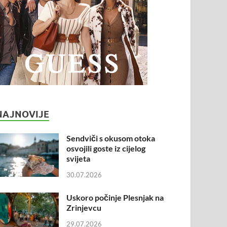
NAJNOVIJE
Sendviči s okusom otoka
osvojili goste iz cijelog
svijeta
30.07.2026
Uskoro počinje Plesnjak na
Zrinjevcu
29.07.2026