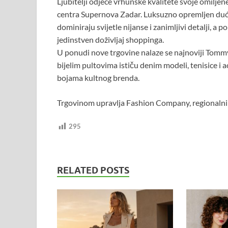
Ljubitelji odjeće vrhunske kvalitete svoje omil
centra Supernova Zadar. Luksuzno opremljen duć
dominiraju svijetle nijanse i zanimljivi detalji, 
jedinstven doživljaj shoppinga.
U ponudi nove trgovine nalaze se najnoviji Tommy H
bijelim pultovima ističu denim modeli, tenisice i 
bojama kultnog brenda.
Trgovinom upravlja Fashion Company, regionalni 
295
RELATED POSTS