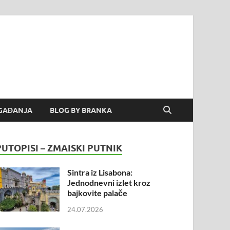
GAĐANJA
BLOG BY BRANKA
PUTOPISI – ZMAISKI PUTNIK
Sintra iz Lisabona:
Jednodnevni izlet kroz
bajkovite palače
24.07.2026