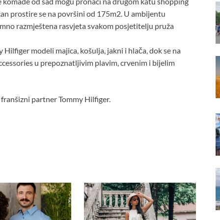
jene komade od sad mogu pronaći na drugom katu shopping
an prostire se na površini od 175m2. U ambijentu
a pomno razmještena rasvjeta svakom posjetitelju pruža
ilfiger modeli majica, košulja, jakni i hlača, dok se na
accessories u prepoznatljivim plavim, crvenim i bijelim
franšizni partner Tommy Hilfiger.