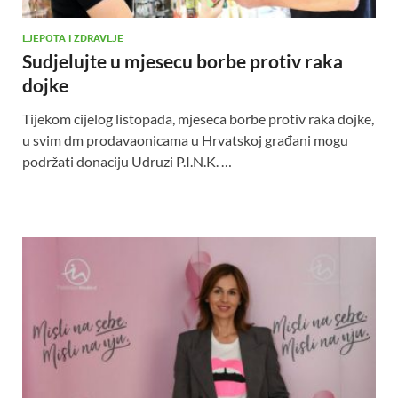
LJEPOTA I ZDRAVLJE
Sudjelujte u mjesecu borbe protiv raka
dojke
Tijekom cijelog listopada, mjeseca borbe protiv raka dojke,
u svim dm prodavaonicama u Hrvatskoj građani mogu
podržati donaciju Udruzi P.I.N.K. …