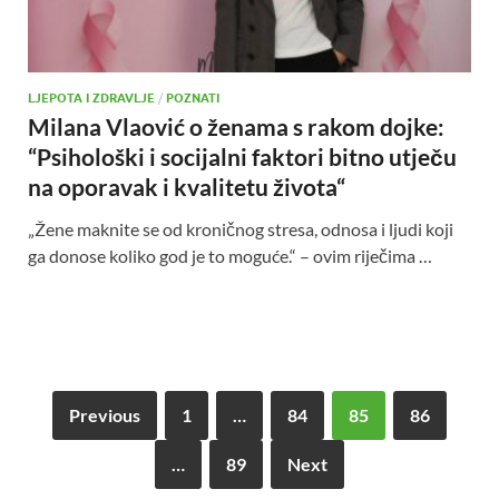
LJEPOTA I ZDRAVLJE
/
POZNATI
Milana Vlaović o ženama s rakom dojke:
“Psihološki i socijalni faktori bitno utječu
na oporavak i kvalitetu života“
„Žene maknite se od kroničnog stresa, odnosa i ljudi koji
ga donose koliko god je to moguće.“ – ovim riječima …
Previous
1
…
84
85
86
…
89
Next