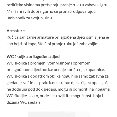
različitim visinama pretvaraju pranje ruku u zabavu i igru.
Mališani svih dobi sigurno će pronaći odgovarajući
umivaonik za svoju visinu.
Armature
Ručica sanitarne armature prilagođena djeci osmišljena je
kao bejzbol kapa, što čini pranje ruku još zabavnijim.
WC školjka prilagođena djeci
WC školjka s promjenjivom visinom i opremom
prilagođenom djeci potiče učenje korištenja kupaonice.
WC školjka s dodatkom oblika nogu nije samo zabavna za
gledanje, već ima i praktičnu stranu: djeca čija stopala još
ne dodiruju pod dok sjedaju, mogu ih odmoriti na ‘nogama’
WC školjke. Uz to, nude se i različite mogućnosti boja i
dizajna WC sjedala.