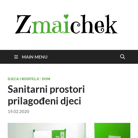
Z
Istra
svije
zmai
uživ
MAIN MENU
DJECA I RODITELJI
/
DOM
Sanitarni prostori
prilagođeni djeci
19.02.2020