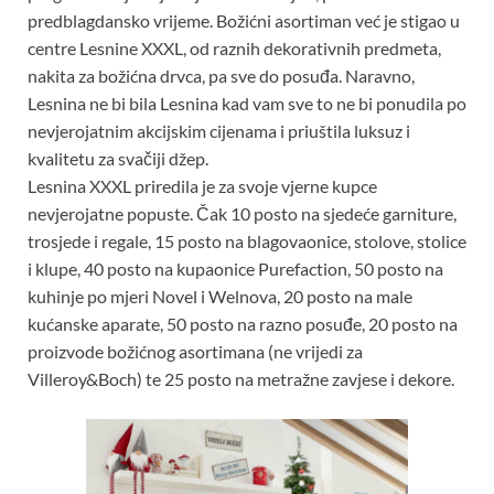
predblagdansko vrijeme. Božićni asortiman već je stigao u
centre Lesnine XXXL, od raznih dekorativnih predmeta,
nakita za božićna drvca, pa sve do posuđa. Naravno,
Lesnina ne bi bila Lesnina kad vam sve to ne bi ponudila po
nevjerojatnim akcijskim cijenama i priuštila luksuz i
kvalitetu za svačiji džep.
Lesnina XXXL priredila je za svoje vjerne kupce
nevjerojatne popuste. Čak 10 posto na sjedeće garniture,
trosjede i regale, 15 posto na blagovaonice, stolove, stolice
i klupe, 40 posto na kupaonice Purefaction, 50 posto na
kuhinje po mjeri Novel i Welnova, 20 posto na male
kućanske aparate, 50 posto na razno posuđe, 20 posto na
proizvode božićnog asortimana (ne vrijedi za
Villeroy&Boch) te 25 posto na metražne zavjese i dekore.