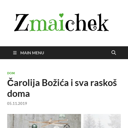
Z
Istra
svije
zmai
uživ
MAIN MENU
DOM
Čarolija Božića i sva raskoš
doma
05.11.2019