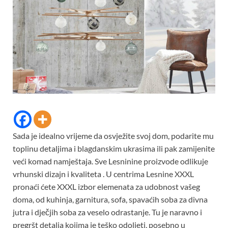
Sada je idealno vrijeme da osvježite svoj dom, podarite mu
toplinu detaljima i blagdanskim ukrasima ili pak zamijenite
veći komad namještaja. Sve Lesninine proizvode odlikuje
vrhunski dizajn i kvaliteta . U centrima Lesnine XXXL
pronaći ćete XXXL izbor elemenata za udobnost vašeg
doma, od kuhinja, garnitura, sofa, spavaćih soba za divna
jutra i dječjih soba za veselo odrastanje. Tu je naravno i
pregršt detalja kojima je teško odoljeti, posebno u