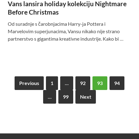
Vans lansira holiday kolekciju Nightmare
Before Christmas
Od suradnje s čarobnjacima Harry-ja Pottera i
Marvelovim superjunacima, Vansu nikako nije strano
partnerstvo s gigantima kreativne industrije. Kako bi …
Previous
1
…
92
93
94
…
99
Next