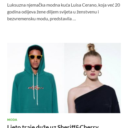
Luksuzna njemačka modna kuća Luisa Cerano, koja već 20
godina odijeva žene diljem svijeta u ženstvenu i
bezvremensku modu, predstavila …
MODA
Ljeto traje duže uz Sheriff&Cherry