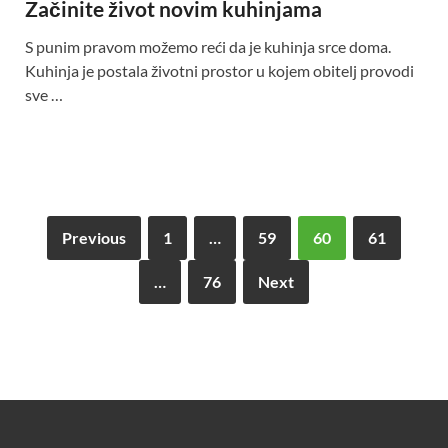
Začinite život novim kuhinjama
S punim pravom možemo reći da je kuhinja srce doma.
Kuhinja je postala životni prostor u kojem obitelj provodi
sve …
Previous
1
…
59
60
61
…
76
Next